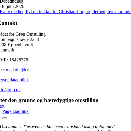
Debatindlæg
18. juni 2026
Kære medier, flyt nu blikket fra Christiansborg og derhen, hvor forand
Kontakt
ådet for Grøn Omstilling
ompagnistræde 22, 3
208 København K
anmark
VR: 15428376
medarbejder
ind
ersondatapolitik
nfo@rgo.dk
tøt den grønne og bæredygtige omstilling
tøt
Page load link
Disclaimer: This website has been translated using automated