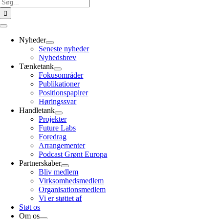
Søg
efter:
Toggle
Navigation
Nyheder
Seneste nyheder
Nyhedsbrev
Tænketank
Fokusområder
Publikationer
Positionspapirer
Høringssvar
Handletank
Projekter
Future Labs
Foredrag
Arrangementer
Podcast Grønt Europa
Partnerskaber
Bliv medlem
Virksomhedsmedlem
Organisationsmedlem
Vi er støttet af
Støt os
Om os