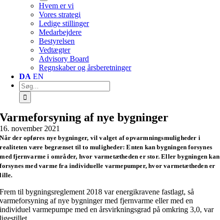
Hvem er vi
Vores strategi
Ledige stillinger
Medarbejdere
Bestyrelsen
Vedtægter
Advisory Board
Regnskaber og årsberetninger
DA
EN
Søg
efter:
Varmeforsyning af nye bygninger
16. november 2021
Når der opføres nye bygninger, vil valget af opvarmningsmuligheder i
realiteten være begrænset til to muligheder: Enten kan bygningen forsynes
med fjernvarme i områder, hvor varmetætheden er stor. Eller bygningen kan
forsynes med varme fra individuelle varmepumper, hvor varmetætheden er
lille.
Frem til bygningsreglement 2018 var energikravene fastlagt, så
varmeforsyning af nye bygninger med fjernvarme eller med en
individuel varmepumpe med en årsvirkningsgrad på omkring 3,0, var
ligestillet.