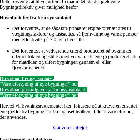
Dette forventes at blive justeret fremadrettet, da det gældende
Bygningsdirektiv giver mulighed herfor.
Hovedpointer fra fremsynsnotatet
Det forventes, at de såkaldte primærenergifaktorer ændres til
vægtningsfaktorer og fastsættes, så fjernvarme og varmepumper
med effektivitet på 3,0 igen ligestilles.
Det forventes, at vedvarende energi produceret på bygningen
eller matriklen ligestilles med vedvarende energi produceret ude
for matriklen og tilført bygningen gennem el- eller
fjernvarmenettet
Download fremsynsnotatet:
“Varmeforsyning af nye bygninger” her
Download pixi-udgaven af fremsynsnotatet:
“Varmeforsyning af nye bygninger” her
Herved vil bygningsreglementet igen fokusere på at kræve en ensartet
energieffektiv bygning stort set uanset hvilken af de to varmeformer,
der anvendes.
Støt vores arbejde
Læs fremtidsnotatet her: