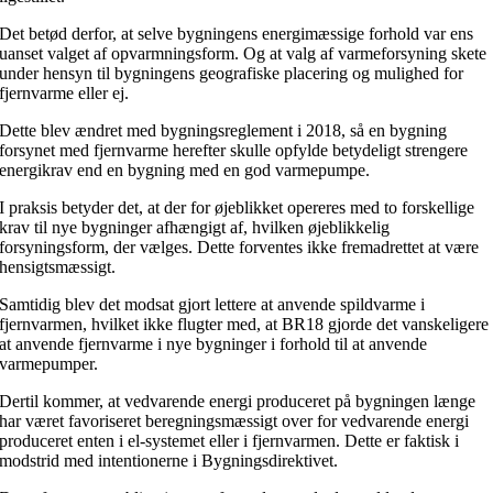
Det betød derfor, at selve bygningens energimæssige forhold var ens
uanset valget af opvarmningsform. Og at valg af varmeforsyning skete
under hensyn til bygningens geografiske placering og mulighed for
fjernvarme eller ej.
Dette blev ændret med bygningsreglement i 2018, så en bygning
forsynet med fjernvarme herefter skulle opfylde betydeligt strengere
energikrav end en bygning med en god varmepumpe.
I praksis betyder det, at der for øjeblikket opereres med to forskellige
krav til nye bygninger afhængigt af, hvilken øjeblikkelig
forsyningsform, der vælges. Dette forventes ikke fremadrettet at være
hensigtsmæssigt.
Samtidig blev det modsat gjort lettere at anvende spildvarme i
fjernvarmen, hvilket ikke flugter med, at BR18 gjorde det vanskeligere
at anvende fjernvarme i nye bygninger i forhold til at anvende
varmepumper.
Dertil kommer, at vedvarende energi produceret på bygningen længe
har været favoriseret beregningsmæssigt over for vedvarende energi
produceret enten i el-systemet eller i fjernvarmen. Dette er faktisk i
modstrid med intentionerne i Bygningsdirektivet.