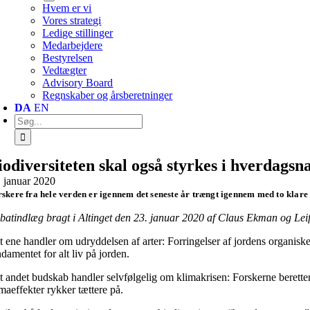
Hvem er vi
Vores strategi
Ledige stillinger
Medarbejdere
Bestyrelsen
Vedtægter
Advisory Board
Regnskaber og årsberetninger
DA
EN
Søg
efter:
iodiversiteten skal også styrkes i hverdagsn
. januar 2020
skere fra hele verden er igennem det seneste år trængt igennem med to klare 
batindlæg bragt i Altinget den 23. januar 2020 af Claus Ekman og Lei
t ene handler om udryddelsen af arter: Forringelser af jordens organis
damentet for alt liv på jorden.
t andet budskab handler selvfølgelig om klimakrisen: Forskerne berette
maeffekter rykker tættere på.