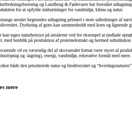
turfredningsforening og Landbrug & Fødevarer har foreslået udtagning a
oduktion for at opfylde målsætninger for vandmiljø, klima og natur.
 mange arealer begrundes udtagning primært i store udledninger af nærin
odiversitet. Dyrkning af græs kan sammenholdt med korn og lignende gi
r kan tages naturhensyn på arealerne ved for eksempel at undlade sprøjtni
æt, med henblik på produktion af proteinekstrakt og hermed substitution 
lsvarende vil en væsentlig del af skovarealet fortsat være styret af pro
ulstofoptag og -lagring), energi, vandmiljø, rekreative formål med mere.
 sikre både den prioriterede natur og biodiversitet og “hverdagsnaturen” 
æs mere