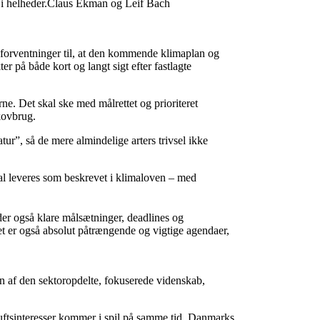
er i helheder.Claus Ekman og Leif Bach
re forventninger til, at den kommende klimaplan og
er på både kort og langt sigt efter fastlagte
erne. Det skal ske med målrettet og prioriteret
skovbrug.
ur”, så de mere almindelige arters trivsel ikke
kal leveres som beskrevet i klimaloven – med
der også klare målsætninger, deadlines og
det er også absolut påtrængende og vigtige agendaer,
en af den sektoropdelte, fokuserede videnskab,
iluftsinteresser kommer i spil på samme tid. Danmarks