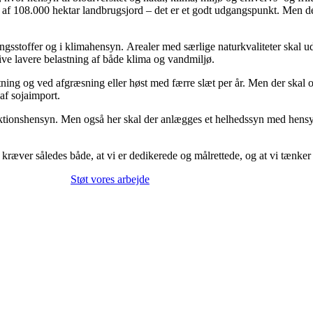
f 108.000 hektar landbrugsjord – det er et godt udgangspunkt. Men der 
gsstoffer og i klimahensyn. Arealer med særlige naturkvaliteter skal u
ve lavere belastning af både klima og vandmiljø.
ng og ved afgræsning eller høst med færre slæt per år. Men der skal også
af sojaimport.
duktionshensyn. Men også her skal der anlægges et helhedssyn med hensyn
kræver således både, at vi er dedikerede og målrettede, og at vi tænker 
Støt vores arbejde