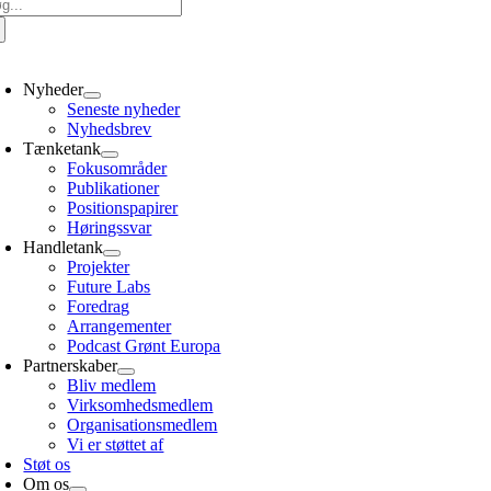
g
er:
oggle
avigation
Nyheder
Seneste nyheder
Nyhedsbrev
Tænketank
Fokusområder
Publikationer
Positionspapirer
Høringssvar
Handletank
Projekter
Future Labs
Foredrag
Arrangementer
Podcast Grønt Europa
Partnerskaber
Bliv medlem
Virksomhedsmedlem
Organisationsmedlem
Vi er støttet af
Støt os
Om os