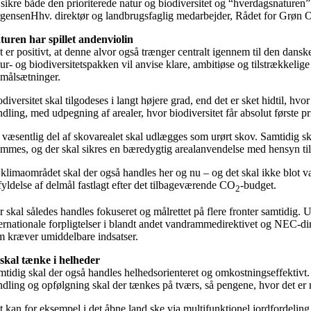
 sikre både den prioriterede natur og biodiversitet og “hverdagsnaturen
rgensenHhv. direktør og landbrugsfaglig medarbejder, Rådet for Grøn O
turen har spillet andenviolin
 er positivt, at denne alvor også trænger centralt igennem til den dansk
ur- og biodiversitetspakken vil anvise klare, ambitiøse og tilstrækkelige
lmålsætninger.
diversitet skal tilgodeses i langt højere grad, end det er sket hidtil, hvo
dling, med udpegning af arealer, hvor biodiversitet får absolut første pr
 væsentlig del af skovarealet skal udlægges som urørt skov. Samtidig skal
emmes, og der skal sikres en bæredygtig arealanvendelse med hensyn til
 klimaområdet skal der også handles her og nu – og det skal ikke blot v
fyldelse af delmål fastlagt efter det tilbageværende CO
-budget.
2
r skal således handles fokuseret og målrettet på flere fronter samtidig.
ternationale forpligtelser i blandt andet vandrammedirektivet og NEC-dir
m kræver umiddelbare indsatser.
 skal tænke i helheder
mtidig skal der også handles helhedsorienteret og omkostningseffektivt.
ndling og opfølgning skal der tænkes på tværs, så pengene, hvor det er mu
t kan for eksempel i det åbne land ske via multifunktionel jordfordeling,