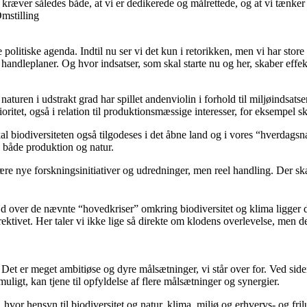
” kræver således både, at vi er dedikerede og målrettede, og at vi tænk
mstilling
e politiske agenda. Indtil nu ser vi det kun i retorikken, men vi har sto
 handleplaner. Og hvor indsatser, som skal starte nu og her, skaber effekt
r naturen i udstrakt grad har spillet andenviolin i forhold til miljøindsats
ioritet, også i relation til produktionsmæssige interesser, for eksempel 
 biodiversiteten også tilgodeses i det åbne land og i vores “hverdagsnat
 både produktion og natur.
ære nye forskningsinitiativer og udredninger, men reel handling. Der s
 Ud over de nævnte “hovedkriser” omkring biodiversitet og klima ligger 
ektivet. Her taler vi ikke lige så direkte om klodens overlevelse, men 
 Det er meget ambitiøse og dyre målsætninger, vi står over for. Ved sid
ligt, kan tjene til opfyldelse af flere målsætninger og synergier.
 hvor hensyn til biodiversitet og natur, klima, miljø og erhvervs- og fr