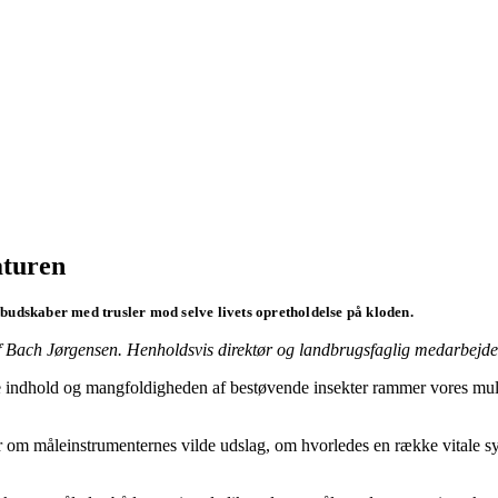
aturen
budskaber med trusler mod selve livets opretholdelse på kloden.
f Bach Jørgensen. Henholdsvis direktør og landbrugsfaglig medarbejder
ke indhold og mangfoldigheden af bestøvende insekter rammer vores mul
r om måleinstrumenternes vilde udslag, om hvorledes en række vitale sy