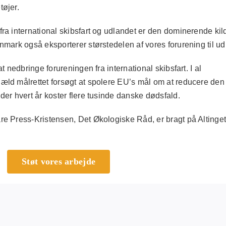
tøjer.
a international skibsfart og udlandet er den dominerende kild
nmark også eksporterer størstedelen af vores forurening til ud
t nedbringe forureningen fra international skibsfart. I al
æld målrettet forsøgt at spolere EU’s mål om at reducere den
der hvert år koster flere tusinde danske dødsfald.
e Press-Kristensen, Det Økologiske Råd, er bragt på Altinget
Støt vores arbejde