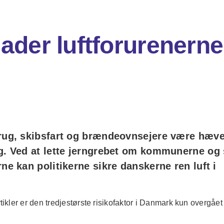
lader luftforurenern
brug, skibsfart og brændeovnsejere være hæve
g. Ved at lette jerngrebet om kommunerne og s
ne kan politikerne sikre danskerne ren luft i
ikler er den tredjestørste risikofaktor i Danmark kun overgået