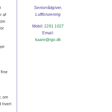
Seniorrådgiver,
0
Luftforurening
r af
 om
Mobil:
2281 1027
for
Email:
kaare@rgo.dk
ger
 fine
v, om
d hvert