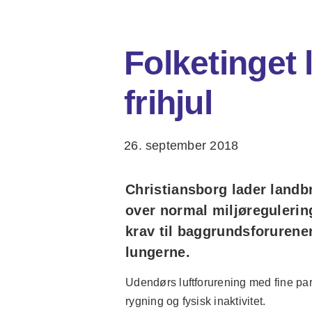
Folketinget 
frihjul
26. september 2018
Christiansborg lader land
over normal miljøregulerin
krav til baggrundsforurener
lungerne.
Udendørs luftforurening med fine part
rygning og fysisk inaktivitet.