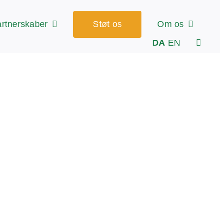
rtnerskaber
Støt os
Om os
DA
EN