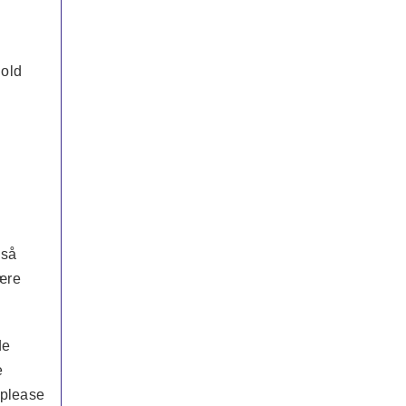
hold
 så
være
de
e
 please