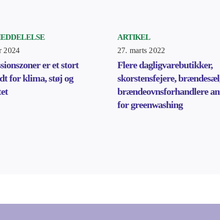
MEDDELELSE
ARTIKEL
r 2024
27. marts 2022
sionszoner er et stort
Flere dagligvarebutikker,
t for klima, støj og
skorstensfejere, brændesæl
tet
brændeovnsforhandlere a
for greenwashing