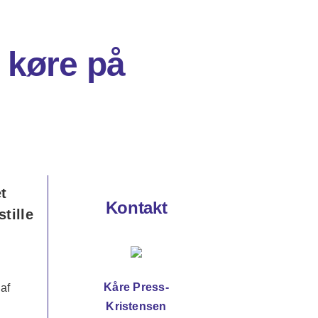
e køre på
t
Kontakt
tille
Kåre Press-
 af
Kristensen