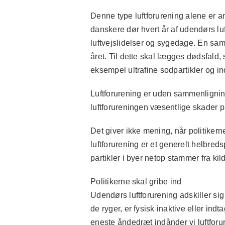
Denne type luftforurening alene er an
danskere dør hvert år af udendørs luft
luftvejslidelser og sygedage. En s
året. Til dette skal lægges dødsfald, 
eksempel ultrafine sodpartikler og i
Luftforurening er uden sammenligning
luftforureningen væsentlige skader på
Det giver ikke mening, når politikern
luftforurening er et generelt helbred
partikler i byer netop stammer fra kil
Politikerne skal gribe ind
Udendørs luftforurening adskiller sig
de ryger, er fysisk inaktive eller indt
eneste åndedræt indånder vi luftforu