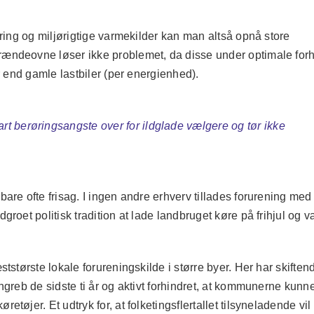
ering og miljørigtige varmekilder kan man altså opnå store
ændeovne løser ikke problemet, da disse under optimale for
r end gamle lastbiler (per energienhed).
art berøringsangste over for ildglade vælgere og tør ikke
are ofte frisag. I ingen andre erhverv tillades forurening med
roet politisk tradition at lade landbruget køre på frihjul og 
tstørste lokale forureningskilde i større byer. Her har skiften
ngreb de sidste ti år og aktivt forhindret, at kommunerne kunn
tøjer. Et udtryk for, at folketingsflertallet tilsyneladende vil