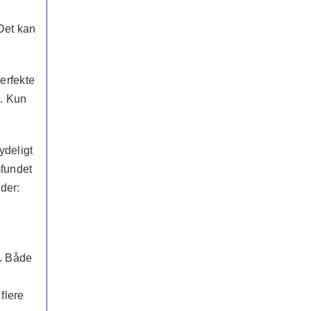
 Det kan
erfekte
n. Kun
ydeligt
mfundet
lder:
. Både
flere