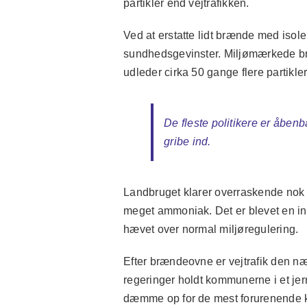
partikler end vejtrafikken.
Ved at erstatte lidt brænde med isol
sundhedsgevinster. Miljømærkede br
udleder cirka 50 gange flere partikle
De fleste politikere er åbenb
gribe ind.
Landbruget klarer overraskende nok b
meget ammoniak. Det er blevet en indg
hævet over normal miljøregulering.
Efter brændeovne er vejtrafik den næs
regeringer holdt kommunerne i et jer
dæmme op for de mest forurenende køre