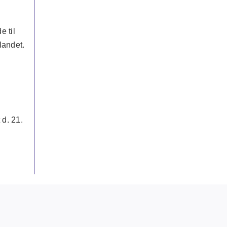
e til
landet.
 d. 21.