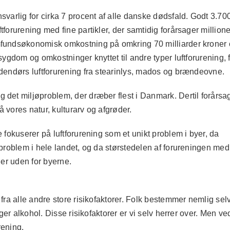
svarlig for cirka 7 procent af alle danske dødsfald. Godt 3.70
forurening med fine partikler, der samtidig forårsager millione
amfundsøkonomisk omkostning på omkring 70 milliarder kroner
sygdom og omkostninger knyttet til andre typer luftforurening, 
ndendørs luftforurening fra stearinlys, mados og brændeovne.
 det miljøproblem, der dræber flest i Danmark. Dertil forårsa
 vores natur, kulturarv og afgrøder.
e fokuserer på luftforurening som et unikt problem i byer, da
sproblem i hele landet, og da størstedelen af forureningen med
der uden for byerne.
 fra alle andre store risikofaktorer. Folk bestemmer nemlig sel
ager alkohol. Disse risikofaktorer er vi selv herrer over. Men ve
rening.