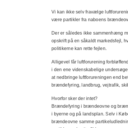
Vi kan ikke selv fravælge luftforureni
være partikler fra naboens brændeovn,
Der er således ikke sammenhæng mel
opskrift på en såkaldt markedsfejl, h
politikerne kan rette fejlen.
Alligevel får luftforurening forbløffe
i den ene videnskabelige undersøgels
at nedbringe luftforureningen end beta
brændefyring, landbrug, vejtrafik, ski
Hvorfor sker der intet?
Brændefyring i brændeovne og brænd
i byerne og på landsplan. Selv i Køb
brændeovne samme partikeludledning