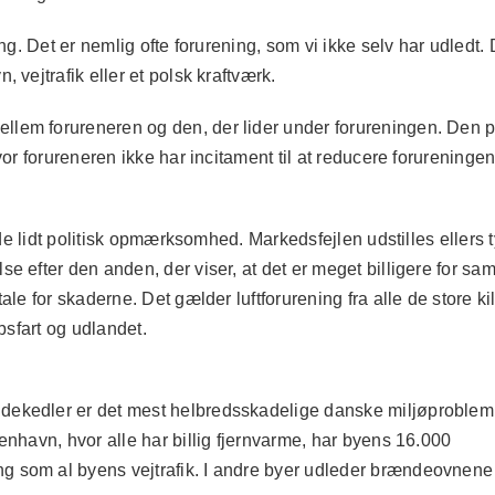
ng. Det er nemlig ofte forurening, som vi ikke selv har udledt.
 vejtrafik eller et polsk kraftværk.
lem forureneren og den, der lider under forureningen. Den p
vor forureneren ikke har incitament til at reducere forureninge
nde lidt politisk opmærksomhed. Markedsfejlen udstilles ellers t
e efter den anden, der viser, at det er meget billigere for sa
le for skaderne. Det gælder luftforurening fra alle de store ki
bsfart og udlandet.
ekedler er det mest helbredsskadelige danske miljøproblem
enhavn, hvor alle har billig fjernvarme, har byens 16.000
 som al byens vejtrafik. I andre byer udleder brændeovnene 