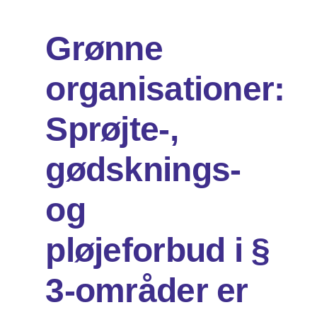
Grønne
Om os
organisationer:
Søg
efter:
Sprøjte-,
gødsknings-
og
pløjeforbud i §
3-områder er