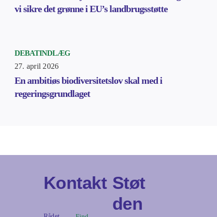
vi sikre det grønne i EU’s landbrugsstøtte
DEBATINDLÆG
27. april 2026
En ambitiøs biodiversitetslov skal med i
regeringsgrundlaget
Kontakt
Støt
den
Rådet
Find