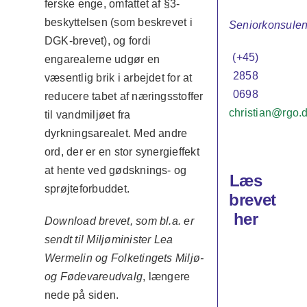
ferske enge, omfattet af §3-
beskyttelsen (som beskrevet i
Seniorkonsulen
DGK-brevet), og fordi
(+45)
engarealerne udgør en
2858
væsentlig brik i arbejdet for at
0698
reducere tabet af næringsstoffer
christian@rgo.
til vandmiljøet fra
dyrkningsarealet. Med andre
ord, der er en stor synergieffekt
at hente ved gødsknings- og
Læs
sprøjteforbuddet.
brevet
her
Download brevet
, som bl.a. er
sendt til Miljøminister Lea
Wermelin og Folketingets Miljø-
og Fødevareudvalg
, længere
nede på siden.