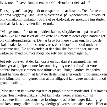
livet, men få laver fundamentale skift. Hvorfor er det sådan?
Det spørgsmål har jeg bedt to eksperter om at besvare. Den første er
Andrea Veggerby Lind. Hun skriver ph.d. på Københavns Universitet
om klimakommunikation ud fra et psykologisk perspektiv. Hun starter
med at slå fast, at viden ikke er nok.
”Mange tror, at forstår man videnskaben, så rykker man på sin adfærd.
Men ikke alle har lavet de konkrete link mellem deres egne handlinger
og klimaforandringerne. De har brug for mere viden om, hvorfor de
skal betale ekstra for bestemte varer, eller hvorfor de skal undvære
bestemte ting. De anerkender, at der skal ske forandringer, men er
usikre på, hvad og hvor meget de selv bør ændre,” siger hun.
Jeg selv oplever, at der kan opstå en lidt akavet stemning, når jeg
forsøger at hjælpe mennesker omkring mig med at forstå, at vores
adfærd hænger sammen med klimakrisen. Ifølge Andrea Veggerby
Lind handler det om, at langt de fleste i dag anerkender problematikke
ved klimaforandringerne, men at der alligevel kan være modstand mod
grøn omstilling.
”Modstanden kan være sværere at pinpointe som modstand. Det kaldes
også ‘forsinkelsesdiskurs’. Det kan f.eks. være, at man kun vil
acceptere ikke-transformative løsninger, dvs. at løsninger ikke rigtigt
må koste noget eller ændre synderligt på vores normale levevis. Eller at