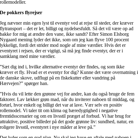
rollemodeller.
De pokkers flyrejser
Jeg nævner min egen lyst til eventyr ved at rejse til steder, der kræver
flytransport – det er let, billigt og nydelsesfuldt. Så det vil være op ad
bakke for mig at ændre den vane, ikke sandt? Efter Simon Elsborg
Nygaard mening lyder det ikke, som om jeg kan flyve 100 procent
lykkeligt, fordi det strider mod nogle af mine værdier. Hvis det er
eventyret i rejsen, der er vigtigt, så må jeg finde eventyr, der er i
samklang med mine værdier.
”Sæt dig ind i, hvilke alternative eventyr der findes, og som ikke
kræver et fly. Hvad er et eventyr for dig? Kunne det være overnatning 
de danske skove, udflugt på en fiskekutter eller vandring på
Hærvejen?” spørger han.
”Hvis du vil lette den grønne vej for andre, kan du også bruge de fem
faktorer. Lav lækker grøn mad, når du inviterer naboen til middag, og
fortæl, hvor enkelt og billigt det var at lave. Vær selv en positiv
rollemodel. Vi taler tit om klima og bæredygtighed i negative
fremtidsscenarier og om en livsstil præget af forbud. Vi har brug for
attraktive, positive billeder på det gode grønne liv: sundhed, natur, en
roligere livsstil, eventyret i nye måder at leve på.”
Det lyder som en god plan. Nu skal jeg have en aftale med naboen i