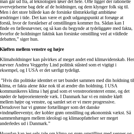
man går ud fra, at teknologien løser det hele. Ofte ligger der rationelle
overvejelserne bag dele af de holdninger, og dem klynger folk sig til.
Men i det store billede kan de forsinke tilstrækkeligt ambitiøse
ændringer i tide. Det kan være et godt udgangspunkt at forsøge at
forstå, hvor de forståelser af omstillingen kommer fra. Sådan kan I
finde en fællesnævner, og så kan du begynde at tydeliggøre med fakta,
hvorfor de holdninger faktisk kan forsinke omstilling ved at vildlede
debatten,” siger hun.
Kløften mellem venstre og højre
Klimaholdninger kan påvirkes af meget andet end klimavidenskab. He
nævner Andrea Veggerby Lind politisk ståsted som et vigtigt i
eksempel, og I USA er det særligt tydeligt.
”Hvis din politiske identitet er tæt bundet sammen med din holdning ti
klima, er fakta alene ikke nok til at ændre din holdning. I USA
kommunikeres klima i høj grad som et venstreorienteret emne, og det
støder de højreorienterede væk. I Danmark har vi en mindre kløft
mellem højre og venstre, og samlet set er vi mere progressive.
Derudover har vi grønne fortællinger som det danske
vindmølleeventyr, der kobler grøn omstilling og økonomisk vækst. Så
sammenhængen mellem ideologi og klimaopfattelser ser meget
anderledes ud i Danmark.”
Hvordan kan jeg selv tale om klima og grøn omstilling med venner og