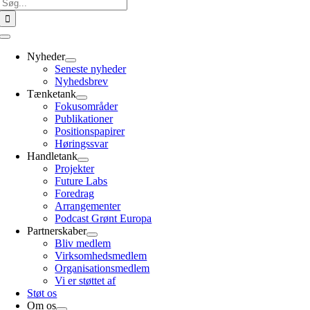
Søg
efter:
Toggle
Navigation
Nyheder
Seneste nyheder
Nyhedsbrev
Tænketank
Fokusområder
Publikationer
Positionspapirer
Høringssvar
Handletank
Projekter
Future Labs
Foredrag
Arrangementer
Podcast Grønt Europa
Partnerskaber
Bliv medlem
Virksomhedsmedlem
Organisationsmedlem
Vi er støttet af
Støt os
Om os