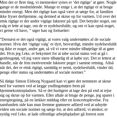
Men der er flere ting, vi mennesker synes er ‘det rigtige’ at gøre. Nogle
gange er de modstridende. Mange er enige i, at det rigtige er at bruge
mindre energi. Men det rigtige kan også være at sørge for, at familien
ikke fryser derhjemme, og dermed at skrue op for varmen. Ud over det
etisk rigtige er der andre vigtige faktorer på spil. Det betyder noget, om
valg er lette at tage, om de er nydelsesfulde, og om vi kan opnå noget,
vi gerne vil have, ” siger han og fortsætter:
”Dernæst er det også vigtigt, at vores valg understøttes af de sociale
normer. Hvis det ‘rigtige valg’ er dyrt, besværligt, mindre nydelsesfuldt
og ikke er noget, andre gør, så vil vi være mindre tilbøjelige til at gøre
det. Hvis jeg f.eks. er bekymret for at tabe social status ved at gå i
genbrugstøj, vil jeg være mere tilbøjelig til at købe nyt. Det er lettest at
handle, når de fem motiverende faktorer peger i samme retning. Altså
når det, der er etisk rigtigt, samtidig er nemt, nydelsesfuldt, vinder tid,
penge eller status og understøttes af sociale normer.”
Så ifølge Simon Elsborg Nygaard kan vi gøre det nemmere at skrue
ned for varmen ved at lægge yndlingstrøjen frem på
hjemmekontorpladsen. Så er det hurtigere at tage den på end at rejse
sig og skrue op for varmen. Eller aftale at bruge de penge, jeg sparer i
energiregning, på en lækker middag eller en koncertoplevelse. Fra
samfundets side kan man fremme grønnere adfærd ved at udnytte
viden om sociale normer og sørge for, at den adfærd, vi ønsker, er
synlig ved f.eks. at lade offentlige arbejdspladser gå forrest som