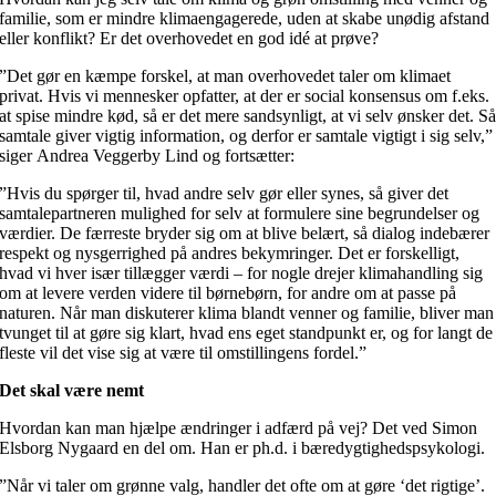
familie, som er mindre klimaengagerede, uden at skabe unødig afstand
eller konflikt? Er det overhovedet en god idé at prøve?
”Det gør en kæmpe forskel, at man overhovedet taler om klimaet
privat. Hvis vi mennesker opfatter, at der er social konsensus om f.eks.
at spise mindre kød, så er det mere sandsynligt, at vi selv ønsker det. S
samtale giver vigtig information, og derfor er samtale vigtigt i sig selv,”
siger Andrea Veggerby Lind og fortsætter:
”Hvis du spørger til, hvad andre selv gør eller synes, så giver det
samtalepartneren mulighed for selv at formulere sine begrundelser og
værdier. De færreste bryder sig om at blive belært, så dialog indebærer
respekt og nysgerrighed på andres bekymringer. Det er forskelligt,
hvad vi hver især tillægger værdi – for nogle drejer klimahandling sig
om at levere verden videre til børnebørn, for andre om at passe på
naturen. Når man diskuterer klima blandt venner og familie, bliver man
tvunget til at gøre sig klart, hvad ens eget standpunkt er, og for langt de
fleste vil det vise sig at være til omstillingens fordel.”
Det skal være nemt
Hvordan kan man hjælpe ændringer i adfærd på vej? Det ved Simon
Elsborg Nygaard en del om. Han er ph.d. i bæredygtighedspsykologi.
”Når vi taler om grønne valg, handler det ofte om at gøre ‘det rigtige’.