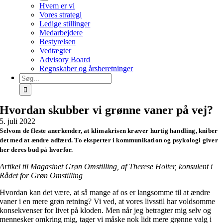
Hvem er vi
Vores strategi
Ledige stillinger
Medarbejdere
Bestyrelsen
Vedtægter
Advisory Board
Regnskaber og årsberetninger
Søg
efter:
Hvordan skubber vi grønne vaner på vej?
5. juli 2022
Selvom de fleste anerkender, at klimakrisen kræver hurtig handling, kniber
det med at ændre adfærd. To eksperter i kommunikation og psykologi giver
her deres bud på hvorfor.
Artikel til Magasinet Grøn Omstilling, af Therese Holter, konsulent i
Rådet for Grøn Omstilling
Hvordan kan det være, at så mange af os er langsomme til at ændre
vaner i en mere grøn retning? Vi ved, at vores livsstil har voldsomme
konsekvenser for livet på kloden. Men når jeg betragter mig selv og
mennesker omkring mig, tager vi måske nok lidt mere grønne valg i