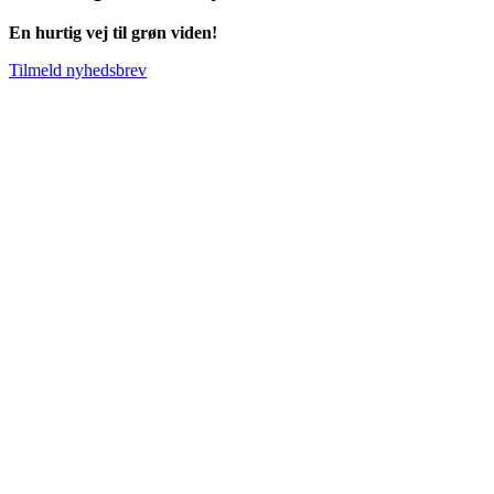
En hurtig vej til grøn viden!
Tilmeld nyhedsbrev
Go
to
Top