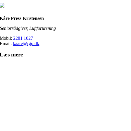
Kåre Press-Kristensen
Seniorrådgiver, Luftforurening
Mobil:
2281 1027
Email:
kaare@rgo.dk
Læs mere