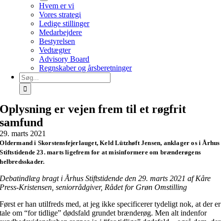
Hvem er vi
Vores strategi
Ledige stillinger
Medarbejdere
Bestyrelsen
Vedtægter
Advisory Board
Regnskaber og årsberetninger
Søg
efter:
Oplysning er vejen frem til et røgfrit
samfund
29. marts 2021
Oldermand i Skorstensfejerlauget, Keld Lützhøft Jensen, anklager os i Århus
Stiftstidende 23. marts ligefrem for at misinformere om brænderøgens
helbredsskader.
Debatindlæg bragt i Århus Stiftstidende den 29. marts 2021 af Kåre
Press-Kristensen, seniorrådgiver, Rådet for Grøn Omstilling
Først er han utilfreds med, at jeg ikke specificerer tydeligt nok, at der er
tale om “for tidlige” dødsfald grundet brænderøg. Men alt indenfor