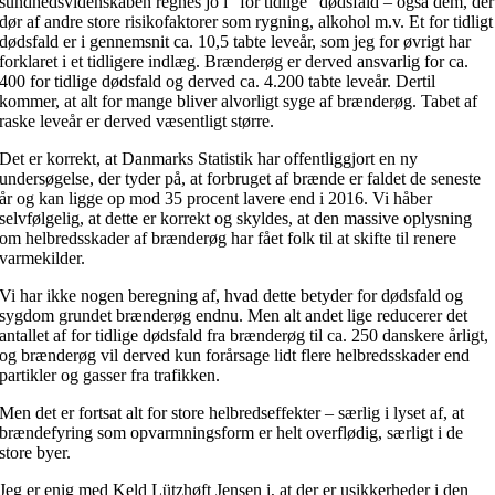
sundhedsvidenskaben regnes jo i “for tidlige” dødsfald – også dem, der
dør af andre store risikofaktorer som rygning, alkohol m.v. Et for tidligt
dødsfald er i gennemsnit ca. 10,5 tabte leveår, som jeg for øvrigt har
forklaret i et tidligere indlæg. Brænderøg er derved ansvarlig for ca.
400 for tidlige dødsfald og derved ca. 4.200 tabte leveår. Dertil
kommer, at alt for mange bliver alvorligt syge af brænderøg. Tabet af
raske leveår er derved væsentligt større.
Det er korrekt, at Danmarks Statistik har offentliggjort en ny
undersøgelse, der tyder på, at forbruget af brænde er faldet de seneste
år og kan ligge op mod 35 procent lavere end i 2016. Vi håber
selvfølgelig, at dette er korrekt og skyldes, at den massive oplysning
om helbredsskader af brænderøg har fået folk til at skifte til renere
varmekilder.
Vi har ikke nogen beregning af, hvad dette betyder for dødsfald og
sygdom grundet brænderøg endnu. Men alt andet lige reducerer det
antallet af for tidlige dødsfald fra brænderøg til ca. 250 danskere årligt,
og brænderøg vil derved kun forårsage lidt flere helbredsskader end
partikler og gasser fra trafikken.
Men det er fortsat alt for store helbredseffekter – særlig i lyset af, at
brændefyring som opvarmningsform er helt overflødig, særligt i de
store byer.
Jeg er enig med Keld Lützhøft Jensen i, at der er usikkerheder i den