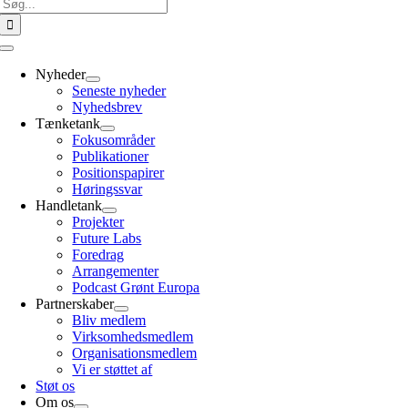
Søg
efter:
Toggle
Navigation
Nyheder
Seneste nyheder
Nyhedsbrev
Tænketank
Fokusområder
Publikationer
Positionspapirer
Høringssvar
Handletank
Projekter
Future Labs
Foredrag
Arrangementer
Podcast Grønt Europa
Partnerskaber
Bliv medlem
Virksomhedsmedlem
Organisationsmedlem
Vi er støttet af
Støt os
Om os