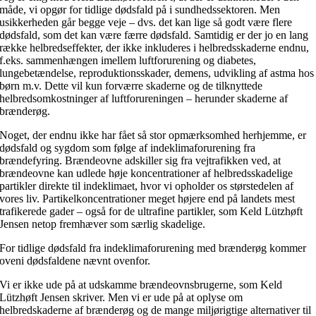
måde, vi opgør for tidlige dødsfald på i sundhedssektoren. Men
usikkerheden går begge veje – dvs. det kan lige så godt være flere
dødsfald, som det kan være færre dødsfald. Samtidig er der jo en lang
række helbredseffekter, der ikke inkluderes i helbredsskaderne endnu,
f.eks. sammenhængen imellem luftforurening og diabetes,
lungebetændelse, reproduktionsskader, demens, udvikling af astma hos
børn m.v. Dette vil kun forværre skaderne og de tilknyttede
helbredsomkostninger af luftforureningen – herunder skaderne af
brænderøg.
Noget, der endnu ikke har fået så stor opmærksomhed herhjemme, er
dødsfald og sygdom som følge af indeklimaforurening fra
brændefyring. Brændeovne adskiller sig fra vejtrafikken ved, at
brændeovne kan udlede høje koncentrationer af helbredsskadelige
partikler direkte til indeklimaet, hvor vi opholder os størstedelen af
vores liv. Partikelkoncentrationer meget højere end på landets mest
trafikerede gader – også for de ultrafine partikler, som Keld Lützhøft
Jensen netop fremhæver som særlig skadelige.
For tidlige dødsfald fra indeklimaforurening med brænderøg kommer
oveni dødsfaldene nævnt ovenfor.
Vi er ikke ude på at udskamme brændeovnsbrugerne, som Keld
Lützhøft Jensen skriver. Men vi er ude på at oplyse om
helbredskaderne af brænderøg og de mange miljørigtige alternativer til