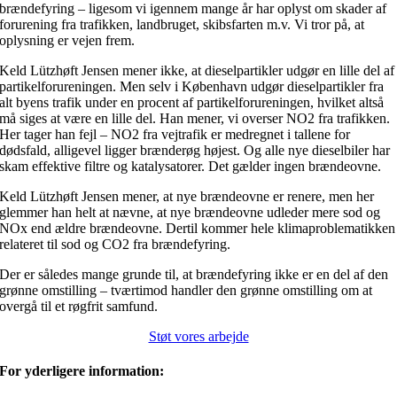
brændefyring – ligesom vi igennem mange år har oplyst om skader af
forurening fra trafikken, landbruget, skibsfarten m.v. Vi tror på, at
oplysning er vejen frem.
Keld Lützhøft Jensen mener ikke, at dieselpartikler udgør en lille del af
partikelforureningen. Men selv i København udgør dieselpartikler fra
alt byens trafik under en procent af partikelforureningen, hvilket altså
må siges at være en lille del. Han mener, vi overser NO2 fra trafikken.
Her tager han fejl – NO2 fra vejtrafik er medregnet i tallene for
dødsfald, alligevel ligger brænderøg højest. Og alle nye dieselbiler har
skam effektive filtre og katalysatorer. Det gælder ingen brændeovne.
Keld Lützhøft Jensen mener, at nye brændeovne er renere, men her
glemmer han helt at nævne, at nye brændeovne udleder mere sod og
NOx end ældre brændeovne. Dertil kommer hele klimaproblematikken
relateret til sod og CO2 fra brændefyring.
Der er således mange grunde til, at brændefyring ikke er en del af den
grønne omstilling – tværtimod handler den grønne omstilling om at
overgå til et røgfrit samfund.
Støt vores arbejde
For yderligere information: