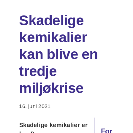
Skadelige
Om os
kemikalier
DA
EN
Søg
kan blive en
efter:
tredje
miljøkrise
16. juni 2021
Skadelige kemikalier er
For