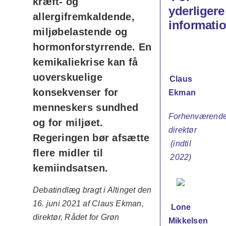
kræft- og
yderligere
allergifremkaldende,
informatio
miljøbelastende og
hormonforstyrrende. En
kemikaliekrise kan få
uoverskuelige
Claus
konsekvenser for
Ekman
menneskers sundhed
Forhenværend
og for miljøet.
direktør
Regeringen bør afsætte
(indtil
flere midler til
2022)
kemiindsatsen.
Debatindlæg bragt i Altinget den
16. juni 2021 af Claus Ekman,
Lone
direktør, Rådet for Grøn
Mikkelsen