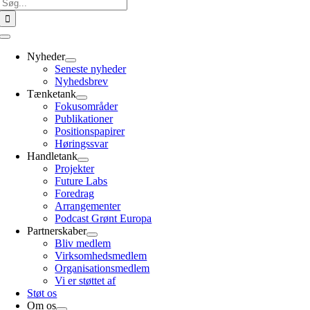
Søg
efter:
Toggle
Navigation
Nyheder
Seneste nyheder
Nyhedsbrev
Tænketank
Fokusområder
Publikationer
Positionspapirer
Høringssvar
Handletank
Projekter
Future Labs
Foredrag
Arrangementer
Podcast Grønt Europa
Partnerskaber
Bliv medlem
Virksomhedsmedlem
Organisationsmedlem
Vi er støttet af
Støt os
Om os