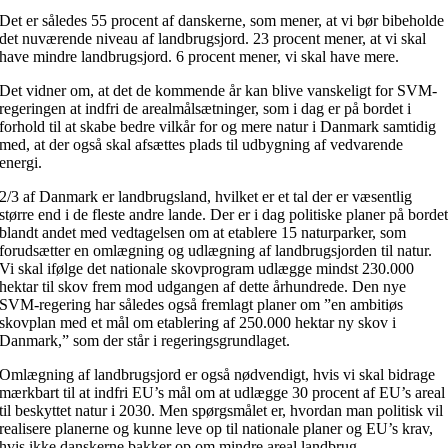
Det er således 55 procent af danskerne, som mener, at vi bør bibeholde
det nuværende niveau af landbrugsjord. 23 procent mener, at vi skal
have mindre landbrugsjord. 6 procent mener, vi skal have mere.
Det vidner om, at det de kommende år kan blive vanskeligt for SVM-
regeringen at indfri de arealmålsætninger, som i dag er på bordet i
forhold til at skabe bedre vilkår for og mere natur i Danmark samtidig
med, at der også skal afsættes plads til udbygning af vedvarende
energi.
2/3 af Danmark er landbrugsland, hvilket er et tal der er væsentlig
større end i de fleste andre lande. Der er i dag politiske planer på borde
blandt andet med vedtagelsen om at etablere 15 naturparker, som
forudsætter en omlægning og udlægning af landbrugsjorden til natur.
Vi skal ifølge det nationale skovprogram udlægge mindst 230.000
hektar til skov frem mod udgangen af dette århundrede. Den nye
SVM-regering har således også fremlagt planer om ”en ambitiøs
skovplan med et mål om etablering af 250.000 hektar ny skov i
Danmark,” som der står i regeringsgrundlaget.
Omlægning af landbrugsjord er også nødvendigt, hvis vi skal bidrage
mærkbart til at indfri EU’s mål om at udlægge 30 procent af EU’s areal
til beskyttet natur i 2030. Men spørgsmålet er, hvordan man politisk vil
realisere planerne og kunne leve op til nationale planer og EU’s krav,
hvis ikke danskerne bakker op om mindre areal landbrug.