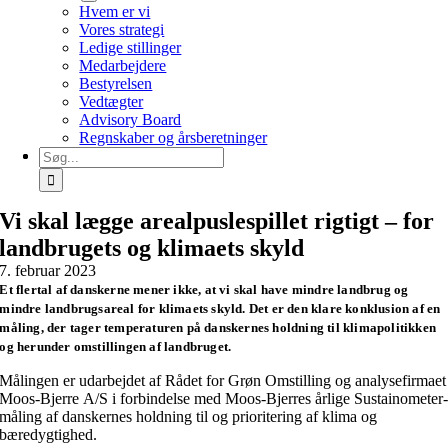
Hvem er vi
Vores strategi
Ledige stillinger
Medarbejdere
Bestyrelsen
Vedtægter
Advisory Board
Regnskaber og årsberetninger
Søg
efter:
Vi skal lægge arealpuslespillet rigtigt – for
landbrugets og klimaets skyld
7. februar 2023
Et flertal af danskerne mener ikke, at vi skal have mindre landbrug og
mindre landbrugsareal for klimaets skyld. Det er den klare konklusion af en
måling, der tager temperaturen på danskernes holdning til klimapolitikken
og herunder omstillingen af landbruget.
Målingen er udarbejdet af Rådet for Grøn Omstilling og analysefirmaet
Moos-Bjerre A/S i forbindelse med Moos-Bjerres årlige Sustainometer
måling af danskernes holdning til og prioritering af klima og
bæredygtighed.