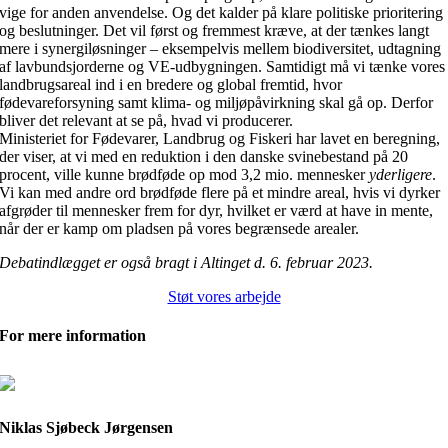
vige for anden anvendelse. Og det kalder på klare politiske prioritering
og beslutninger. Det vil først og fremmest kræve, at der tænkes langt
mere i synergiløsninger – eksempelvis mellem biodiversitet, udtagning
af lavbundsjorderne og VE-udbygningen. Samtidigt må vi tænke vores
landbrugsareal ind i en bredere og global fremtid, hvor
fødevareforsyning samt klima- og miljøpåvirkning skal gå op. Derfor
bliver det relevant at se på, hvad vi producerer.
Ministeriet for Fødevarer, Landbrug og Fiskeri har lavet en beregning,
der viser, at vi med en reduktion i den danske svinebestand på 20
procent, ville kunne brødføde op mod 3,2 mio. mennesker
yderligere
.
Vi kan med andre ord brødføde flere på et mindre areal, hvis vi dyrker
afgrøder til mennesker frem for dyr, hvilket er værd at have in mente,
når der er kamp om pladsen på vores begrænsede arealer.
Debatindlægget er også bragt i Altinget d. 6. februar 2023.
Støt vores arbejde
For mere information
Niklas Sjøbeck Jørgensen