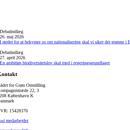
Debatindlæg
26. maj 2026
I stedet for at bekymre os om nationalisering skal vi sikre det grønne i
Debatindlæg
27. april 2026
En ambitiøs biodiversitetslov skal med i regeringsgrundlaget
Kontakt
ådet for Grøn Omstilling
ompagnistræde 22, 3
208 København K
anmark
VR: 15428376
medarbejder
ind