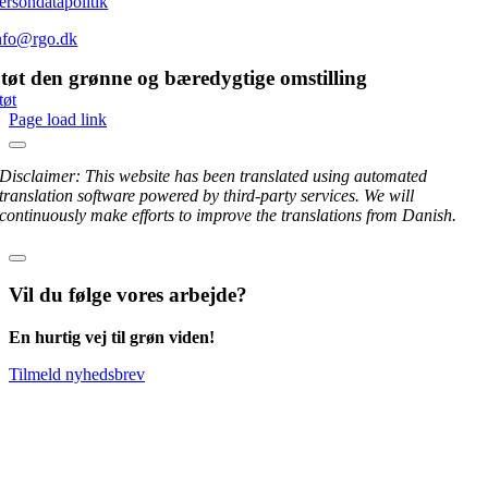
ersondatapolitik
nfo@rgo.dk
tøt den grønne og bæredygtige omstilling
tøt
Page load link
Disclaimer: This website has been translated using automated
translation software powered by third-party services. We will
continuously make efforts to improve the translations from Danish.
Vil du følge vores arbejde?
En hurtig vej til grøn viden!
Tilmeld nyhedsbrev
Go
to
Top