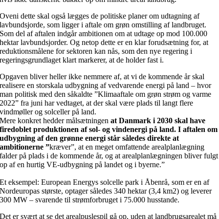
Oveni dette skal også lægges de politiske planer om udtagning af
lavbundsjorde, som ligger i aftale om grøn omstilling af landbruget.
Som del af aftalen indgår ambitionen om at udtage op mod 100.000
hektar lavbundsjorder. Og netop dette er en klar forudsætning for, at
reduktionsmålene for sektoren kan nås, som den nye regering i
regeringsgrundlaget klart markerer, at de holder fast i.
Opgaven bliver heller ikke nemmere af, at vi de kommende år skal
realisere en storskala udbygning af vedvarende energi på land – hvor
man politisk med den såkaldte ”Klimaaftale om grøn strøm og varme
2022” fra juni har vedtaget, at der skal være plads til langt flere
vindmøller og solceller på land.
Mere konkret hedder målsætningen
at Danmark i 2030 skal have
firedoblet produktionen af sol- og vindenergi på land. I aftalen om
udbygning af den grønne energi står således direkte at
ambitionerne ”
kræver”, at en meget omfattende arealplanlægning
falder på plads i de kommende år, og at arealplanlægningen bliver fulgt
op af en hurtig VE-udbygning på landet og i byerne.”
Et eksempel: European Energys solcelle park i Åbenrå, som er en af
Nordeuropas største, optager således 340 hektar (3,4 km2) og leverer
300 MW – svarende til strømforbruget i 75.000 husstande.
Det er svært at se det arealpuslespil gå op, uden at landbrugsarealet må