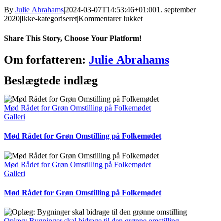
By
Julie Abrahams
|
2024-03-07T14:53:46+01:00
1. september
til
2020
|
Ikke-kategoriseret
|
Kommentarer lukket
Om
”grønne”
Share This Story, Choose Your Platform!
elprodukter
Facebook
X
Reddit
LinkedIn
WhatsApp
Telegram
Tumblr
Pinterest
Vk
Xing
E-
Om forfatteren:
Julie Abrahams
mail
Beslægtede indlæg
Mød Rådet for Grøn Omstilling på Folkemødet
Galleri
Mød Rådet for Grøn Omstilling på Folkemødet
Mød Rådet for Grøn Omstilling på Folkemødet
Galleri
Mød Rådet for Grøn Omstilling på Folkemødet
Oplæg: Bygninger skal bidrage til den grønne omstilling