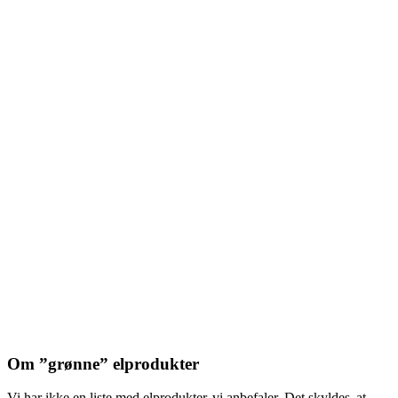
Om ”grønne” elprodukter
Vi har ikke en liste med elprodukter, vi anbefaler. Det skyldes, at