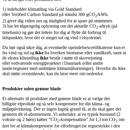
1) indeholder klimatiltag via Gold Standard
eller Verified Carbon Standard på mindst 300 gCO
/kWh.
2
2) giver dig viden om og mulighed for at spare på strømmen.
3) har let tilgængelig oplysning om det aktuelle CO
-aftryk (på
2
timebasis) og gør det lettere for dig at flytte dit forbrug til
tidspunkter, hvor der er meget sol og vind i elsystemet.
Du bør også sikre dig, at eventuelle oprindelsescertifikaterne kun er
fra vind og sol og
ikke
fra hverken biomasse eller vandkraft, samt at
de ekstra klimatiltag
ikke
består i støtte til skovrejsning
eller vedvarende energiprojekter i Danmark (eller andre
lande/regioner med ambitiøse klimamålsætninger). Hvorfor du ikke
skal støtte ovenstående, kan du læse mere om nedenfor.
Produkter uden grønne blade
Et alternativ til produkter med grønne blade er at vælge det
billigste elprodukt og så selv kompensere for din klima- og
miljøpåvirkning. Der er ingen logisk grund til, at du skal gøre det
gennem dit el-abonnement. Vi anbefaler, at en typisk husstand (2
voksne og 2 børn) køber ”CO
-kompensation” for 1,3 ton CO
om
2
2
året for at klimakompensere for elforbruget (se regnestykke i den