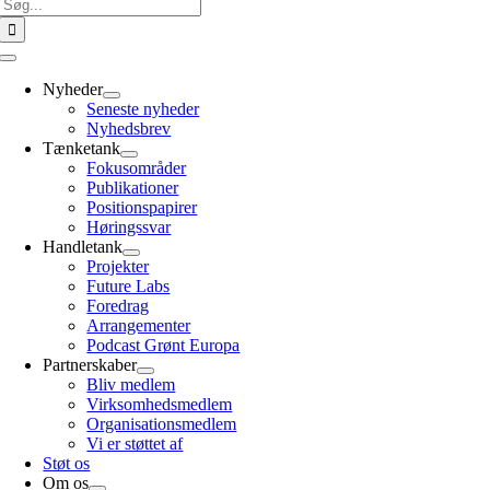
Søg
efter:
Toggle
Navigation
Nyheder
Seneste nyheder
Nyhedsbrev
Tænketank
Fokusområder
Publikationer
Positionspapirer
Høringssvar
Handletank
Projekter
Future Labs
Foredrag
Arrangementer
Podcast Grønt Europa
Partnerskaber
Bliv medlem
Virksomhedsmedlem
Organisationsmedlem
Vi er støttet af
Støt os
Om os