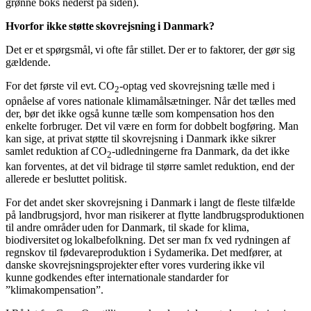
grønne boks nederst på siden).
Hvorfor ikke støtte skovrejsning i Danmark?
Det er et spørgsmål, vi ofte får stillet. Der er to faktorer, der gør sig
gældende.
For det første vil evt. CO
-optag ved skovrejsning tælle med i
2
opnåelse af vores nationale klimamålsætninger. Når det tælles med
der, bør det ikke også kunne tælle som kompensation hos den
enkelte forbruger. Det vil være en form for dobbelt bogføring. Man
kan sige, at privat støtte til skovrejsning i Danmark ikke sikrer
samlet reduktion af CO
-udledningerne fra Danmark, da det ikke
2
kan forventes, at det vil bidrage til større samlet reduktion, end der
allerede er besluttet politisk.
For det andet sker skovrejsning i Danmark i langt de fleste tilfælde
på landbrugsjord, hvor man risikerer at flytte landbrugsproduktionen
til andre områder uden for Danmark, til skade for klima,
biodiversitet og lokalbefolkning. Det ser man fx ved rydningen af
regnskov til fødevareproduktion i Sydamerika. Det medfører, at
danske skovrejsningsprojekter efter vores vurdering ikke vil
kunne godkendes efter internationale standarder for
”klimakompensation”.