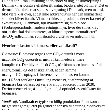
I Rådet for Grøn Omstilling anerkender vi dog, at skovrejsning i
Danmark har positive effekter ift. natur, biodiversitet og miljø. Det er
dermed ikke forkert at støtte skovrejsning i Danmark, men man skal
blot være klar over, at det ikke nødvendigvis har den klimaeffekt,
som der bliver fortalt. Vi mener ikke, at produkter, der er baseret på
skovrejsning i Danmark, bør kvalificere sig til to blade
i Forbrugerombudsmandens retningslinjer, hvor der stilles krav
om, at det skal dokumenteres, at klimatiltagene ”neutraliserer”
de CO
-udledninger, som strømforbruget giver anledning til.
2
Hvorfor ikke støtte biomasse eller vandkraft?
Biomasse:
Biomasse regnes som CO
-neutralt i vores
2
nationale CO
-opgørelser, men virkeligheden er mere
2
kompliceret. Der bliver udledt CO
, når biomassen brændes af til
2
energiformål, og det er ikke givet, at den samme
mængde CO
optages i skovene, hvor biomassen kommer
2
fra. I Rådet for Grøn Omstilling mener vi, at afbrænding af
biomasse bør udfases og være kraftigt reduceret inden 2030.
Derfor mener vi også, at du bør undgå oprindelsescertifikater fra
biomasse.
Vandkraft:
Vandkraft er typisk en billig produktionsform, som er
meget strengt reguleret på grund af hensyn til natur og biodiversitet.