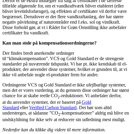
Derfor er de ekstra indtægter fra salg af certifikater i de færreste
tilfælde afgørende for, om et vandkraftværk bliver etableret (eller
bliver levetidsforlænget), og effekten af certifikater vil derfor være
begrænset. Derudover er der flere vandkraftanlæg, der har større
negativ påvirkning af naturområder end f.eks. sol og vindkraft.
Disse forhold gør, at vi i Rådet for Grøn Omstilling ikke anbefaler
certifikater fra vandkraft.
Kan man stole på kompensationsordningerne?
Der findes bredt anerkendte ordninger
til “klimakompensation”. VCS og Gold Standard er de strengeste
standarder på nuværende tidspunkt. Vi har pt. ikke kendskab til el-
produkter, der anvender disse systemer, hvilket er grunden til, at vi
ikke vil anbefale nogle el-produkter frem for andre.
Ordningerne VCS og Gold Standard er ikke ufejlbarlige systemer,
men det er vores vurdering, at du gennem disse ordninger har størst
chance for at skabe reelle CO
-reduktioner. Vi anbefaler derfor,
2
at du anvender systemer, der er baseret på
Gold
Standard
eller
Verified Carbon Standard
. Det bør som altid
understreges, at sådanne ”CO
-kompensationer” aldrig må blive en
2
undskyldning for ikke selv at reducere sin udledning mest muligt.
Nedenfor kan du klikke dig videre til mere information.