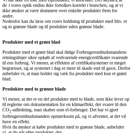
de i vores optik endnu ikke fortolkes korrekt i branchen, og at vi
ikke ønsker at være dommere over enkelte produkter frem for
andre.
Nedenfor kan du læse om vores holdning til produkter med hhv. et
og to grønne blade og til produkter uden grønne blade.
Produkter med et grønt blad
Produkter med et grønt blad skal ifølge Forbrugerombudsmandens
retningslinjer sikre opkøb af vedvarende energicertifikater svarende
til ens forbrug. Vi mener, at effekten af certifikatsystemer er meget
begrænset, og at systemet i dag er mere til skade end til gavn. Derfor
anbefaler vi, at man holder sig væk fra produkter med kun et grønt
blad.
Produkter med to grønne blade
Vi mener, at der er en del produkter med to blade, som ikke lever op
til reglerne om dokumentation for en klimaeffekt, der svarer til den
CO
-udledning, man skaber som el-forbruger. Det har vi gjort
2
forbrugerombudsmanden opmærksom på, og vi afventer, at det vil
have en effekt.
Hvis du ønsker at købe produkter med to grønne blade, anbefaler
vi, at du går efter produkter, der;