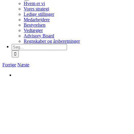
Hvem er vi
Vores strategi
Ledige stillinger
Medarbejdere
Bestyrelsen
Vedtægter
Advisory Board
Regnskaber og årsberetninger
Søg
efter:
Forrige
Næste
Se
større
billede