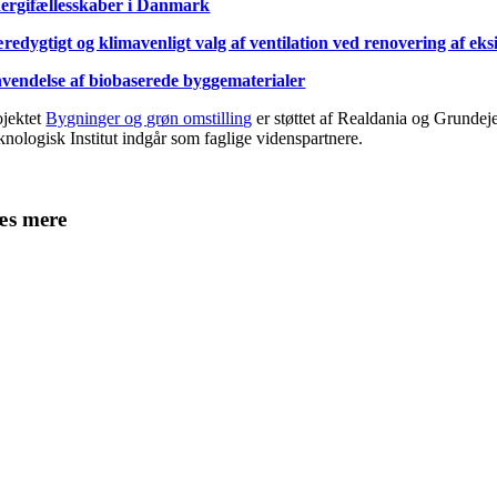
ergifællesskaber i Danmark
redygtigt og klimavenligt valg af ventilation ved renovering af e
vendelse af biobaserede byggematerialer
ojektet
Bygninger og grøn omstilling
er støttet af Realdania og Grunde
knologisk Institut indgår som faglige videnspartnere.
æs mere