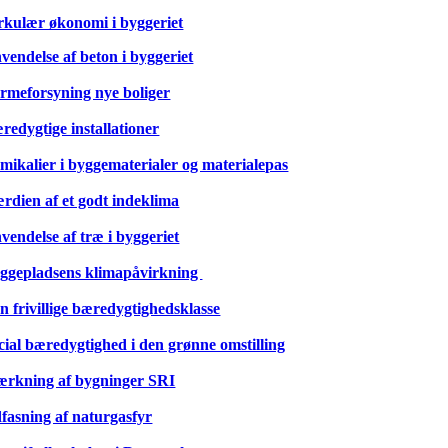
rkulær økonomi i byggeriet
vendelse af beton i byggeriet
rmeforsyning nye boliger
redygtige installationer
mikalier i byggematerialer og materialepas
rdien af et godt indeklima
vendelse af træ i byggeriet
ggepladsens klimapåvirkning
n frivillige bæredygtighedsklasse
cial bæredygtighed i den grønne omstilling
rkning af bygninger SRI
fasning af naturgasfyr