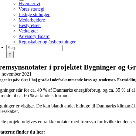
Hvem er vi
Vores strategi
Ledige stillinger
Medarbejdere
Bestyrelsen
Vedtægter
Advisory Board
Regnskaber og årsberetninger
Søg
efter:
remsynsnotater i projektet Bygninger og G
. november 2021
geriet påvirkes i høj grad af udefrakommende krav og tendenser. Formidling
gninger står for ca. 40 % af Danmarks energiforbrug, og ca. 35 % af a
arende til ca. 66 % af landets formue.
gninger er vigtige. De kan blandt andet bidrage til Danmarks klimamål
llesskaber.
dette projekt udgives en række notater med fremsyn for hvilke tendenser o
taterne finder du her: