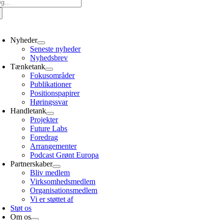
g
er:
oggle
avigation
Nyheder
Seneste nyheder
Nyhedsbrev
Tænketank
Fokusområder
Publikationer
Positionspapirer
Høringssvar
Handletank
Projekter
Future Labs
Foredrag
Arrangementer
Podcast Grønt Europa
Partnerskaber
Bliv medlem
Virksomhedsmedlem
Organisationsmedlem
Vi er støttet af
Støt os
Om os