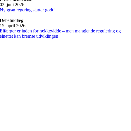
02. juni 2026
Ny grøn regering starter godt!
Debatindlæg
15. april 2026
Elfærger er inden for rækkevidde – men manglende regulering og
elnettet kan bremse udviklingen