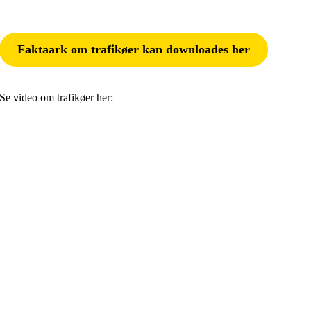
Faktaark om trafikøer kan downloades her
Se video om trafikøer her: