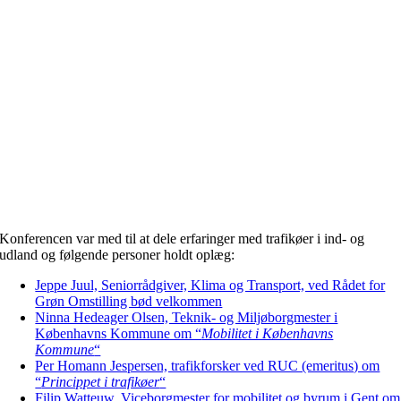
Konferencen var med til at dele erfaringer med trafikøer i ind- og
udland og følgende personer holdt oplæg:
Jeppe Juul, Seniorrådgiver, Klima og Transport, ved Rådet for
Grøn Omstilling bød velkommen
Ninna Hedeager Olsen, Teknik- og Miljøborgmester i
Københavns Kommune om “
Mobilitet i Københavns
Kommune
“
Per Homann Jespersen, trafikforsker ved RUC (emeritus) om
“
Princippet i trafikøer
“
Filip Watteuw, Viceborgmester for mobilitet og byrum i Gent om