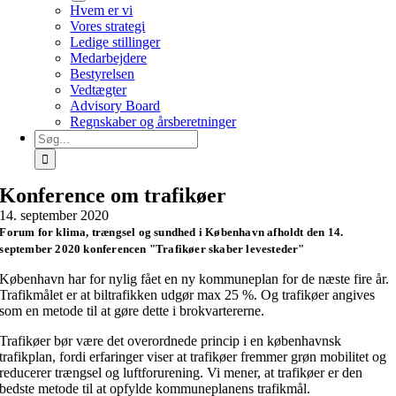
Hvem er vi
Vores strategi
Ledige stillinger
Medarbejdere
Bestyrelsen
Vedtægter
Advisory Board
Regnskaber og årsberetninger
Søg
efter:
Konference om trafikøer
14. september 2020
Forum for klima, trængsel og sundhed i København afholdt den 14.
september 2020 konferencen "Trafikøer skaber levesteder"
København har for nylig fået en ny kommuneplan for de næste fire år.
Trafikmålet er at biltrafikken udgør max 25 %. Og trafikøer angives
som en metode til at gøre dette i brokvartererne.
Trafikøer bør være det overordnede princip i en københavnsk
trafikplan, fordi erfaringer viser at trafikøer fremmer grøn mobilitet og
reducerer trængsel og luftforurening. Vi mener, at trafikøer er den
bedste metode til at opfylde kommuneplanens trafikmål.