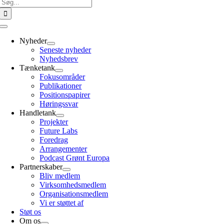
Søg
efter:
Toggle
Navigation
Nyheder
Seneste nyheder
Nyhedsbrev
Tænketank
Fokusområder
Publikationer
Positionspapirer
Høringssvar
Handletank
Projekter
Future Labs
Foredrag
Arrangementer
Podcast Grønt Europa
Partnerskaber
Bliv medlem
Virksomhedsmedlem
Organisationsmedlem
Vi er støttet af
Støt os
Om os