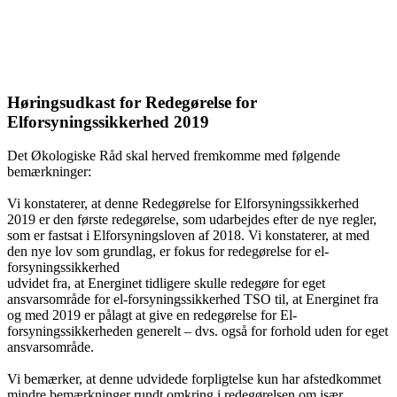
Høringsudkast for Redegørelse for
Elforsyningssikkerhed 2019
Det Økologiske Råd skal herved fremkomme med følgende
bemærkninger:
Vi konstaterer, at denne Redegørelse for Elforsyningssikkerhed
2019 er den første redegørelse, som udarbejdes efter de nye regler,
som er fastsat i Elforsyningsloven af 2018. Vi konstaterer, at med
den nye lov som grundlag, er fokus for redegørelse for el-
forsyningssikkerhed
udvidet fra, at Energinet tidligere skulle redegøre for eget
ansvarsområde for el-forsyningssikkerhed TSO til, at Energinet fra
og med 2019 er pålagt at give en redegørelse for El-
forsyningssikkerheden generelt – dvs. også for forhold uden for eget
ansvarsområde.
Vi bemærker, at denne udvidede forpligtelse kun har afstedkommet
mindre bemærkninger rundt omkring i redegørelsen om især