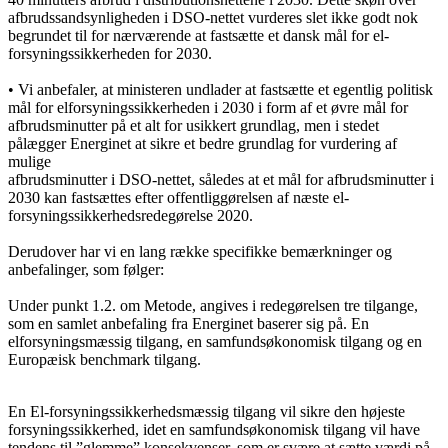
afbrudssandsynligheden i DSO-nettet vurderes slet ikke godt nok
begrundet til for nærværende at fastsætte et dansk mål for el-
forsyningssikkerheden for 2030.
• Vi anbefaler, at ministeren undlader at fastsætte et egentlig politisk
mål for elforsyningssikkerheden i 2030 i form af et øvre mål for
afbrudsminutter på et alt for usikkert grundlag, men i stedet
pålægger Energinet at sikre et bedre grundlag for vurdering af
mulige
afbrudsminutter i DSO-nettet, således at et mål for afbrudsminutter i
2030 kan fastsættes efter offentliggørelsen af næste el-
forsyningssikkerhedsredegørelse 2020.
Derudover har vi en lang række specifikke bemærkninger og
anbefalinger, som følger:
Under punkt 1.2. om Metode, angives i redegørelsen tre tilgange,
som en samlet anbefaling fra Energinet baserer sig på. En
elforsyningsmæssig tilgang, en samfundsøkonomisk tilgang og en
Europæisk benchmark tilgang.
En El-forsyningssikkerhedsmæssig tilgang vil sikre den højeste
forsyningssikkerhed, idet en samfundsøkonomisk tilgang vil have
tendens til ”glemme” konsekvenser, som er svære at sætte værdi på,