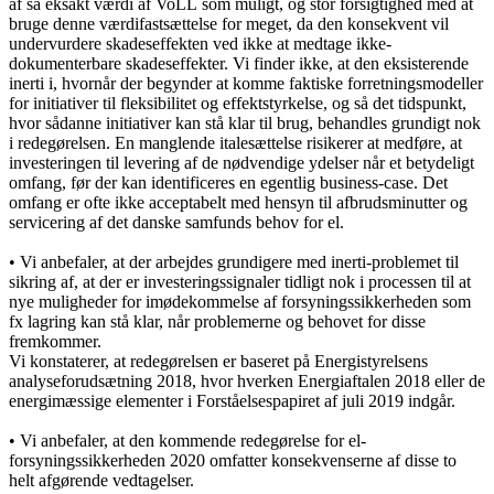
af så eksakt værdi af VoLL som muligt, og stor forsigtighed med at
bruge denne værdifastsættelse for meget, da den konsekvent vil
undervurdere skadeseffekten ved ikke at medtage ikke-
dokumenterbare skadeseffekter. Vi finder ikke, at den eksisterende
inerti i, hvornår der begynder at komme faktiske forretningsmodeller
for initiativer til fleksibilitet og effektstyrkelse, og så det tidspunkt,
hvor sådanne initiativer kan stå klar til brug, behandles grundigt nok
i redegørelsen. En manglende italesættelse risikerer at medføre, at
investeringen til levering af de nødvendige ydelser når et betydeligt
omfang, før der kan identificeres en egentlig business-case. Det
omfang er ofte ikke acceptabelt med hensyn til afbrudsminutter og
servicering af det danske samfunds behov for el.
• Vi anbefaler, at der arbejdes grundigere med inerti-problemet til
sikring af, at der er investeringssignaler tidligt nok i processen til at
nye muligheder for imødekommelse af forsyningssikkerheden som
fx lagring kan stå klar, når problemerne og behovet for disse
fremkommer.
Vi konstaterer, at redegørelsen er baseret på Energistyrelsens
analyseforudsætning 2018, hvor hverken Energiaftalen 2018 eller de
energimæssige elementer i Forståelsespapiret af juli 2019 indgår.
• Vi anbefaler, at den kommende redegørelse for el-
forsyningssikkerheden 2020 omfatter konsekvenserne af disse to
helt afgørende vedtagelser.