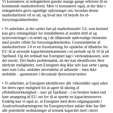
Vi konstaterer, at redegørelsen ganske mange gange refererer til en
kommende markedsreform. Men vi konstaterer også, at der ikke i
redegørelsen gives egentlige oplysninger om, hvordan denne
markedsreform vil se ud, og hvad den vil betyde for el-
forsyningssikkerheden.
• Vi anbefaler, at der sættes fart på markedsmodel 3.0, som hermed
kan give retningslinjer for rentabiliteten af ændret drift af og
nyinvesteringer i el-nettet og i de tilhørende nødvendige elementer
med positiv effekt for forsyningsikkeheden. Gennemførelse af
markedsreform 3.0 er en forudsætning for opnåelse af tilladelse fra
EU til at anvende kapacitetsmekanismen i en periode op til 10 år på
Sjælland. Og det redskab har Energinet lagt i værkstøjskassen, som
det eneste. Det findes problematisk, da der kan identificeres flere
ubelyste muligheder, som Energinet dog ikke selv kan sætte i gang,
men som f.eks. omfatter anvendelse af udfasede – men ikke
nedslidte – gasmotorer i decentrale fjernvarmeværker.
• Vi anbefaler, at Energinet identificerer alle virkemidler også uden
for deres egen mulighed for at agere til sikring af
effekttilstrækkelighed – især på Sjælland – i en bredere buket end
bare ansøgning til EU om lov til at oprette en kapacitetsreserve.
Endelig kan vi også se, at Energinet med deres udgangspunkt i
Analyseforudsætningerne fra Energistyrelsen måske ikke har fået
alle potentielle nedlukninger af termisk kapacitet med i deres