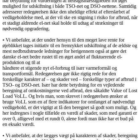
har betydning for vurderingen af hensigtsmæssigheden for øget
mulighed for udskiftning i både TSO-net og DSO-nettene. Samtidig
adresserer redegørelsen ikke den uheldige effekt af efterslæbet af
vedligeholdelse med, at der vil ske en stigning i risiko for afbrud, når
et stadigt aldrende el-net skal holde til udtag af strækninger til
nødvendig opgradering.
• Vi anbefaler, at der under hensyn til den meget lave rente for
øjeblikket tages initiativ til en fremrykket udskiftning af de ældste og
mest nedbrudstruede ledninger for herigennem også at gøre det
danske el-net bedre rustet til en øget andel af fluktuerende el-
produktion og til at
håndtere et stigende nyt el-forbrug til især varmeformål og
transportformål. Redegørelsen gør ikke rigtig rede for den
forskellige karakter af – og skader ved – forskellige typer af afbrud i
TSO- og DSO-net. Især har dette betydning for en vejledende
beregning af omkostningerne ved afbrud, den såkaldte Value of Lost
Load VoLL. Og hvis man, som skrevet i redegørelsen ønsker at
bruge VoLL som en af flere indikatorer for omfanget af nødvendigt
vedligehold, er det vigtigt at få den beregnet så godt som muligt. Og
her indregnes i nogle tilfælde en værdi af skader, som med garanti er
over 0, alligevel med et rundt 0, alene fordi man ikke har et bud på
en eksakt værdi.
• Vi anbefaler, at der lægges vægt på karakteren af skader, beregning