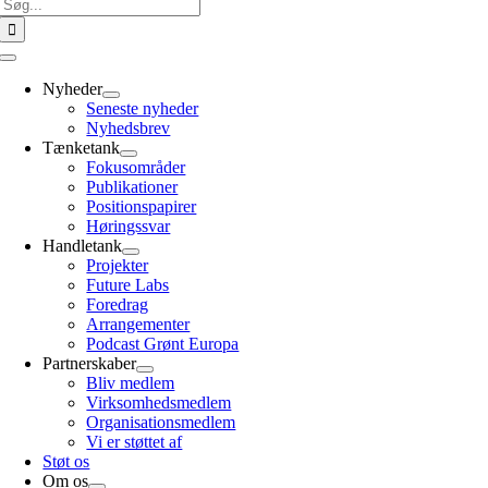
Søg
efter:
Toggle
Navigation
Nyheder
Seneste nyheder
Nyhedsbrev
Tænketank
Fokusområder
Publikationer
Positionspapirer
Høringssvar
Handletank
Projekter
Future Labs
Foredrag
Arrangementer
Podcast Grønt Europa
Partnerskaber
Bliv medlem
Virksomhedsmedlem
Organisationsmedlem
Vi er støttet af
Støt os
Om os