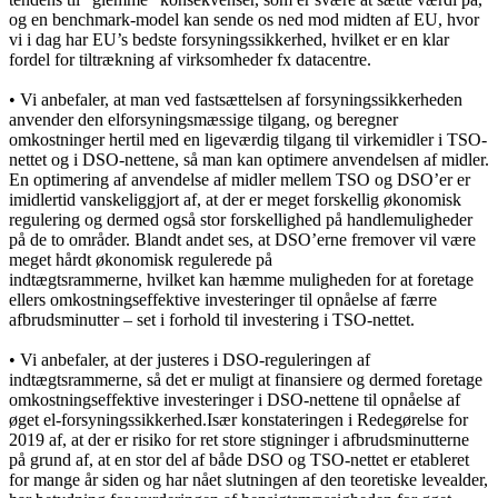
og en benchmark-model kan sende os ned mod midten af EU, hvor
vi i dag har EU’s bedste forsyningssikkerhed, hvilket er en klar
fordel for tiltrækning af virksomheder fx datacentre.
• Vi anbefaler, at man ved fastsættelsen af forsyningssikkerheden
anvender den elforsyningsmæssige tilgang, og beregner
omkostninger hertil med en ligeværdig tilgang til virkemidler i TSO-
nettet og i DSO-nettene, så man kan optimere anvendelsen af midler.
En optimering af anvendelse af midler mellem TSO og DSO’er er
imidlertid vanskeliggjort af, at der er meget forskellig økonomisk
regulering og dermed også stor forskellighed på handlemuligheder
på de to områder. Blandt andet ses, at DSO’erne fremover vil være
meget hårdt økonomisk regulerede på
indtægtsrammerne, hvilket kan hæmme muligheden for at foretage
ellers omkostningseffektive investeringer til opnåelse af færre
afbrudsminutter – set i forhold til investering i TSO-nettet.
• Vi anbefaler, at der justeres i DSO-reguleringen af
indtægtsrammerne, så det er muligt at finansiere og dermed foretage
omkostningseffektive investeringer i DSO-nettene til opnåelse af
øget el-forsyningssikkerhed.Især konstateringen i Redegørelse for
2019 af, at der er risiko for ret store stigninger i afbrudsminutterne
på grund af, at en stor del af både DSO og TSO-nettet er etableret
for mange år siden og har nået slutningen af den teoretiske levealder,