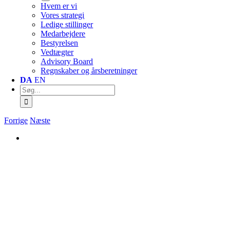
Hvem er vi
Vores strategi
Ledige stillinger
Medarbejdere
Bestyrelsen
Vedtægter
Advisory Board
Regnskaber og årsberetninger
DA
EN
Søg
efter:
Forrige
Næste
Se
større
billede