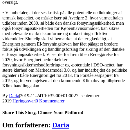
oversigt.
• Vi anbefaler, at der ses kritisk på alle potentielle nedlukninger af
termisk kapacitet, og måske især på Avedøre 2, hvor varmeaftalen
udløber inden 2030, så både den danske forsyningssikkerhed, men
også forsyningssikkerheden for Københavnsområdet, kan sikres
med relevante markedskonforme og omkostningseffektive
virkemidler. Sluttelig skal vi bemærke, at det er glædeligt, at
Energinet gennem El-forsyningsloven har fået pålagt et bredere
fokus på udviklingen og handlingsforslag for sikring af den danske
el-forsyningssikkerhed. Vi ser derfor frem til en Redegørelse for
2020, hvor Energinet bedre dækker
forsyningssikkerhedsudfordringer og -potentiale i DSO-nettet, har
større klarhed om Markedsmodel 3.0. og har indarbejdet de politiske
signaler i både Energiforliget fra 2018, fra Forståelsespapiret fra
2019, og fra vedtagelsen af den kommende Klimalov og tilhørende
Klimahandlingsplan.
By
Daria
|
2019-11-24T10:35:00+01:00
27. september
2019
|
Høringssvar
|
0 Kommentarer
Share This Story, Choose Your Platform!
Facebook
X
Reddit
LinkedIn
WhatsApp
Telegram
Tumblr
Pinterest
Vk
Xing
E-
Om forfatteren:
Daria
mail