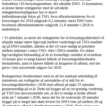
forholdene i El-forsyningsnettene, det såkaldte DSO. Vi konstaterer,
at denne første redegørelse med de udvidede
redegørelsesforpligtelser har et skævt
indholdsmæssigt fokus på TSO, hvor afbrudsminutterne for el-
forsyningen for 2018 udgjorde 0,2 minutter, mens DSO’erne,
hvorimod afbrudsminutterne udgjorde 21,8 minutter i 2018 er
underbelyst.
• Vi anbefaler, at næste års redegørelse for el-forsyningssikkerhed vil
afspejle meget større ligevægt mellem vurderinger på TSO-området
og på DSO-området, således at det vil være muligt at prioritere
mellem indsatser i enten TSO- eller i DSO-området. En sådan
ligeværdighed behandling af de to forskellige områder af el-nettene
vil kunne give et langt klarere billede af forsyningssikkerheden
fremadrettet, samt et klarere billede af årsagerne til afbrud, end der
gives i den nuværende udgave for 2019.
Redegørelsen fremkommer med en alt for markant anbefaling til
ministeren om vedtagelse af anvendelse af et mål for el-
forsyningssikkerheden i 2030 med afbrud på højst 35 minutter
gennemsnitligt på et år. Dette tal bygger på en ret grundig vurdering
på TSO’ens ansvarsområde om, at det er muligt at holde afbrud
nede på 7 minutter i 2030, mens det for de resterende 28 minutter
bygger på et meget løst skøn leveret fra DSO’erne på mellem 28 og
40 minutters afbrud i distributionsnettene i 2030. Dette skøn over