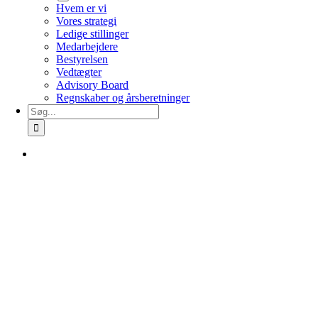
Hvem er vi
Vores strategi
Ledige stillinger
Medarbejdere
Bestyrelsen
Vedtægter
Advisory Board
Regnskaber og årsberetninger
Søg
efter: