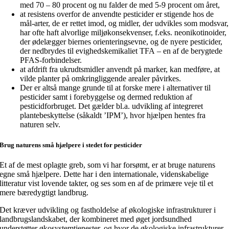
med 70 – 80 procent og nu falder de med 5-9 procent om året,
at resistens overfor de anvendte pesticider er stigende hos de
mål-arter, de er rettet imod, og midler, der udvikles som modsvar,
har ofte haft alvorlige miljøkonsekvenser, f.eks. neonikotinoider,
der ødelægger biernes orienteringsevne, og de nyere pesticider,
der nedbrydes til evighedskemikaliet TFA – en af de berygtede
PFAS-forbindelser.
at afdrift fra ukrudtsmidler anvendt på marker, kan medføre, at
vilde planter på omkringliggende arealer påvirkes.
Der er altså mange grunde til at forske mere i alternativer til
pesticider samt i forebyggelse og dermed reduktion af
pesticidforbruget. Det gælder bl.a. udvikling af integreret
plantebeskyttelse (såkaldt ’IPM’), hvor hjælpen hentes fra
naturen selv.
Brug naturens små hjælpere i stedet for pesticider
Et af de mest oplagte greb, som vi har forsømt, er at bruge naturens
egne små hjælpere. Dette har i den internationale, videnskabelige
litteratur vist lovende takter, og ses som en af de primære veje til et
mere bæredygtigt landbrug.
Det kræver udvikling og fastholdelse af økologiske infrastrukturer i
landbrugslandskabet, der kombineret med øget jordsundhed
understøtter økosystemtjenester, og hvor de økologiske infrastrukturer