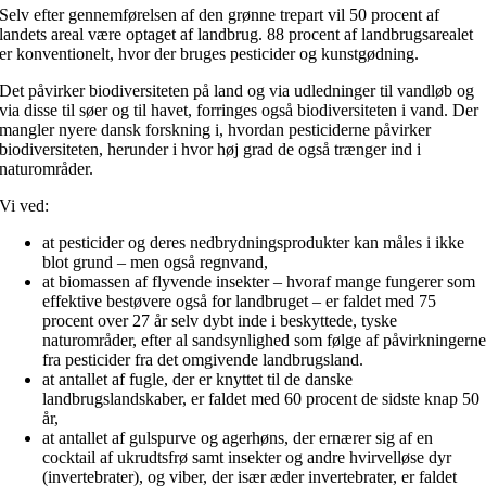
Selv efter gennemførelsen af den grønne trepart vil 50 procent af
landets areal være optaget af landbrug. 88 procent af landbrugsarealet
er konventionelt, hvor der bruges pesticider og kunstgødning.
Det påvirker biodiversiteten på land og via udledninger til vandløb og
via disse til søer og til havet, forringes også biodiversiteten i vand. Der
mangler nyere dansk forskning i, hvordan pesticiderne påvirker
biodiversiteten, herunder i hvor høj grad de også trænger ind i
naturområder.
Vi ved:
at pesticider og deres nedbrydningsprodukter kan måles i ikke
blot grund – men også regnvand,
at biomassen af flyvende insekter – hvoraf mange fungerer som
effektive bestøvere også for landbruget – er faldet med 75
procent over 27 år selv dybt inde i beskyttede, tyske
naturområder, efter al sandsynlighed som følge af påvirkningern
fra pesticider fra det omgivende landbrugsland.
at antallet af fugle, der er knyttet til de danske
landbrugslandskaber, er faldet med 60 procent de sidste knap 50
år,
at antallet af gulspurve og agerhøns, der ernærer sig af en
cocktail af ukrudtsfrø samt insekter og andre hvirvelløse dyr
(invertebrater), og viber, der især æder invertebrater, er faldet