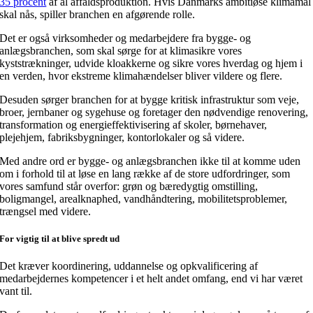
35 procent
af al affaldsproduktion. Hvis Danmarks ambitiøse klimamål
skal nås, spiller branchen en afgørende rolle.
Det er også virksomheder og medarbejdere fra bygge- og
anlægsbranchen, som skal sørge for at klimasikre vores
kyststrækninger, udvide kloakkerne og sikre vores hverdag og hjem i
en verden, hvor ekstreme klimahændelser bliver vildere og flere.
Desuden sørger branchen for at bygge kritisk infrastruktur som veje,
broer, jernbaner og sygehuse og foretager den nødvendige renovering,
transformation og energieffektivisering af skoler, børnehaver,
plejehjem, fabriksbygninger, kontorlokaler og så videre.
Med andre ord er bygge- og anlægsbranchen ikke til at komme uden
om i forhold til at løse en lang række af de store udfordringer, som
vores samfund står overfor: grøn og bæredygtig omstilling,
boligmangel, arealknaphed, vandhåndtering, mobilitetsproblemer,
trængsel med videre.
For vigtig til at blive spredt ud
Det kræver koordinering, uddannelse og opkvalificering af
medarbejdernes kompetencer i et helt andet omfang, end vi har været
vant til.