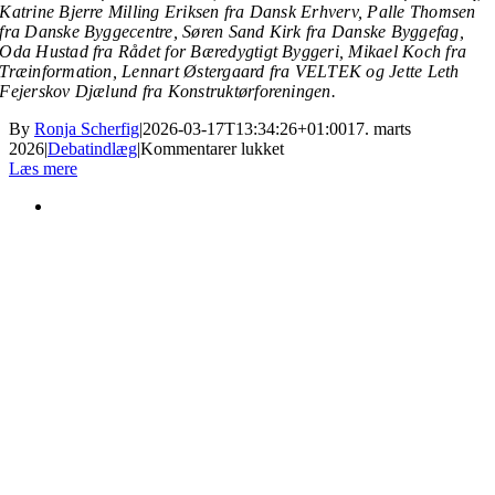
Katrine Bjerre Milling Eriksen fra
Dansk Erhverv,
Palle Thomsen
fra
Danske Byggecentre,
Søren Sand Kirk fra
Danske Byggefag,
Oda Hustad fra
Rådet for Bæredygtigt Byggeri,
Mikael Koch fra
Træinformation,
Lennart Østergaard fra
VELTEK og
Jette Leth
Fejerskov Djælund fra
Konstruktørforeningen.
By
Ronja Scherfig
|
2026-03-17T13:34:26+01:00
17. marts
til
2026
|
Debatindlæg
|
Kommentarer lukket
Byggeriet
Læs mere
bør
have
sin
egen
minister