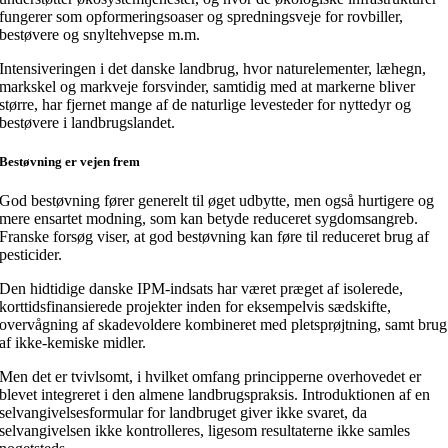
fungerer som opformeringsoaser og spredningsveje for rovbiller,
bestøvere og snyltehvepse m.m.
Intensiveringen i det danske landbrug, hvor naturelementer, læhegn,
markskel og markveje forsvinder, samtidig med at markerne bliver
større, har fjernet mange af de naturlige levesteder for nyttedyr og
bestøvere i landbrugslandet.
Bestøvning er vejen frem
God bestøvning fører generelt til øget udbytte, men også hurtigere og
mere ensartet modning, som kan betyde reduceret sygdomsangreb.
Franske forsøg viser, at god bestøvning kan føre til reduceret brug af
pesticider.
Den hidtidige danske IPM-indsats har været præget af isolerede,
korttidsfinansierede projekter inden for eksempelvis sædskifte,
overvågning af skadevoldere kombineret med pletsprøjtning, samt brug
af ikke-kemiske midler.
Men det er tvivlsomt, i hvilket omfang principperne overhovedet er
blevet integreret i den almene landbrugspraksis. Introduktionen af en
selvangivelsesformular for landbruget giver ikke svaret, da
selvangivelsen ikke kontrolleres, ligesom resultaterne ikke samles