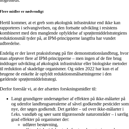
nogetsteds.
Flere midler er nødvendigt
Hertil kommer, at et greb som økologisk infrastruktur end ikke kan
rapporteres i selvangivelsen, og den fortsatte udvikling i resistens
kombineret med den manglende opfyldelse af sprøjtemiddelstrategiens
reduktionsmål tyder på, at IPM-principperne langtfra har vundet
udbredelse.
Endelig er der lavet praksisforsøg på fire demonstrationslandbrug, hvor
man afprøver flere af IPM-principperne – men ingen af de fire brug
inddrager udvikling af økologisk infrastruktur eller biologiske metoder
til reduktion af skadelige organismer. Og siden 2022 har kun et af
brugene de enkelte år opfyldt reduktionsmålsætningerne i den
gældende sprøjtemiddelstrategi.
Derfor foreslår vi, at der afsættes forskningsmidler til:
Langt grundigere undersøgelser af effekten på ikke-målarter på
og udenfor landbrugsarealerne af såvel godkendte pesticider som
nye, der søges godkendt. Det gælder – ud over ikke-målarter i
f.eks. vandløb og søer samt tilgrænsende naturområder – i særlig
grad effekter på organismer der:
udfører bestøvning,