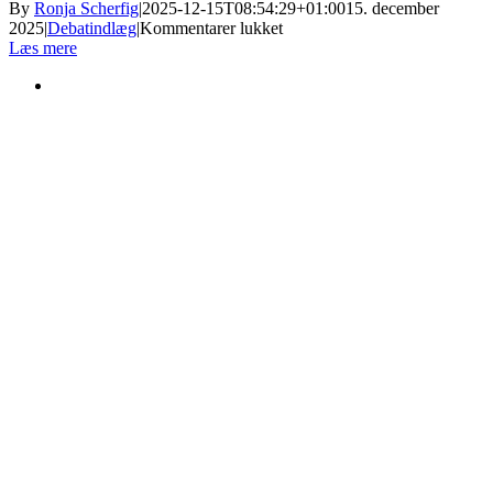
By
Ronja Scherfig
|
2025-12-15T08:54:29+01:00
15. december
til
2025
|
Debatindlæg
|
Kommentarer lukket
Stop
Læs mere
for
Bovaer
efterlader
hul
i
landbrugets
klimaregnskab