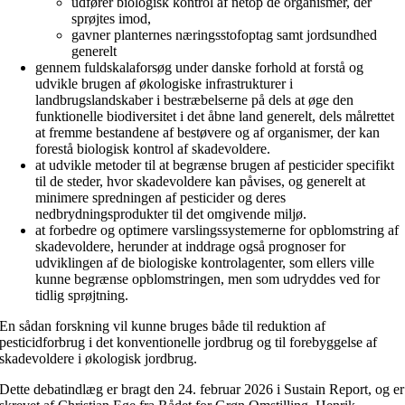
udfører biologisk kontrol af netop de organismer, der
sprøjtes imod,
gavner planternes næringsstofoptag samt jordsundhed
generelt
gennem fuldskalaforsøg under danske forhold at forstå og
udvikle brugen af økologiske infrastrukturer i
landbrugslandskaber i bestræbelserne på dels at øge den
funktionelle biodiversitet i det åbne land generelt, dels målrettet
at fremme bestandene af bestøvere og af organismer, der kan
forestå biologisk kontrol af skadevoldere.
at udvikle metoder til at begrænse brugen af pesticider specifikt
til de steder, hvor skadevoldere kan påvises, og generelt at
minimere spredningen af pesticider og deres
nedbrydningsprodukter til det omgivende miljø.
at forbedre og optimere varslingssystemerne for opblomstring af
skadevoldere, herunder at inddrage også prognoser for
udviklingen af de biologiske kontrolagenter, som ellers ville
kunne begrænse opblomstringen, men som udryddes ved for
tidlig sprøjtning.
En sådan forskning vil kunne bruges både til reduktion af
pesticidforbrug i det konventionelle jordbrug og til forebyggelse af
skadevoldere i økologisk jordbrug.
Dette debatindlæg er bragt den 24. februar 2026 i Sustain Report, og er