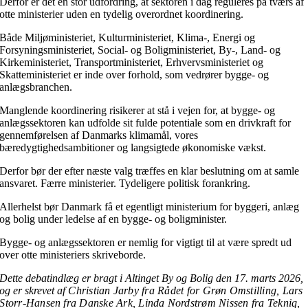
Derfor er det en stor udfordring, at sektoren i dag reguleres på tværs af
otte ministerier uden en tydelig overordnet koordinering.
Både Miljøministeriet, Kulturministeriet, Klima-, Energi og
Forsyningsministeriet, Social- og Boligministeriet, By-, Land- og
Kirkeministeriet, Transportministeriet, Erhvervsministeriet og
Skatteministeriet er inde over forhold, som vedrører bygge- og
anlægsbranchen.
Manglende koordinering risikerer at stå i vejen for, at bygge- og
anlægssektoren kan udfolde sit fulde potentiale som en drivkraft for
gennemførelsen af Danmarks klimamål, vores
bæredygtighedsambitioner og langsigtede økonomiske vækst.
Derfor bør der efter næste valg træffes en klar beslutning om at samle
ansvaret. Færre ministerier. Tydeligere politisk forankring.
Allerhelst bør Danmark få et egentligt ministerium for byggeri, anlæg
og bolig under ledelse af en bygge- og boligminister.
Bygge- og anlægssektoren er nemlig for vigtigt til at være spredt ud
over otte ministeriers skriveborde.
Dette debatindlæg er bragt i Altinget By og Bolig den 17. marts 2026,
og er skrevet af
Christian Jarby fra
Rådet for Grøn Omstilling,
Lars
Storr-Hansen
fra Danske Ark,
Linda Nordstrøm Nissen fra
Tekniq,