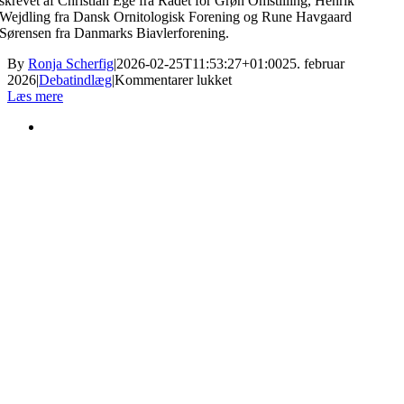
skrevet af Christian Ege fra Rådet for Grøn Omstilling, Henrik
Wejdling fra Dansk Ornitologisk Forening og Rune Havgaard
Sørensen fra Danmarks Biavlerforening.
By
Ronja Scherfig
|
2026-02-25T11:53:27+01:00
25. februar
til
2026
|
Debatindlæg
|
Kommentarer lukket
Vi
Læs mere
skal
forske
mere
i
pesticider
og
veje
væk
fra
dem