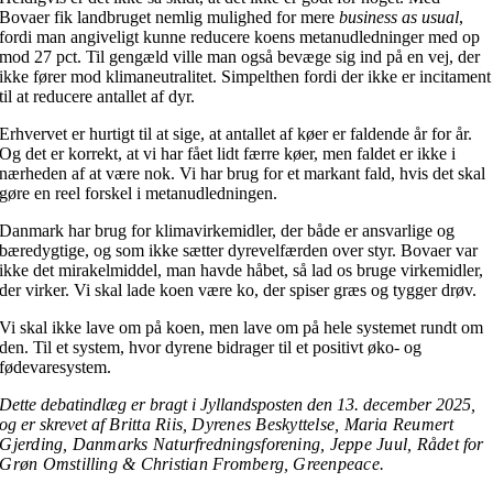
Bovaer fik landbruget nemlig mulighed for mere
business as usual
,
fordi man angiveligt kunne reducere koens metanudledninger med op
mod 27 pct. Til gengæld ville man også bevæge sig ind på en vej, der
ikke fører mod klimaneutralitet. Simpelthen fordi der ikke er incitament
til at reducere antallet af dyr.
Erhvervet er hurtigt til at sige, at antallet af køer er faldende år for år.
Og det er korrekt, at vi har fået lidt færre køer, men faldet er ikke i
nærheden af at være nok. Vi har brug for et markant fald, hvis det skal
gøre en reel forskel i metanudledningen.
Danmark har brug for klimavirkemidler, der både er ansvarlige og
bæredygtige, og som ikke sætter dyrevelfærden over styr. Bovaer var
ikke det mirakelmiddel, man havde håbet, så lad os bruge virkemidler,
der virker. Vi skal lade koen være ko, der spiser græs og tygger drøv.
Vi skal ikke lave om på koen, men lave om på hele systemet rundt om
den. Til et system, hvor dyrene bidrager til et positivt øko- og
fødevaresystem.
Dette debatindlæg er bragt i Jyllandsposten den 13. december 2025,
og er skrevet af
Britta Riis,
Dyrenes Beskyttelse,
Maria Reumert
Gjerding
, Danmarks Naturfredningsforening,
Jeppe Juul, Rådet for
Grøn Omstilling &
Christian Fromberg,
Greenpeace.