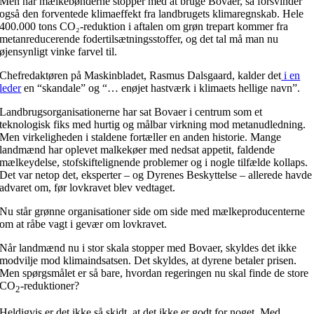
Men når mælkebønderne stopper med at bruge Bovaer, så forsvinder
også den forventede klimaeffekt fra landbrugets klimaregnskab. Hele
400.000 tons CO₂-reduktion i aftalen om grøn trepart kommer fra
metanreducerende fodertilsætningsstoffer, og det tal må man nu
øjensynligt vinke farvel til.
Chefredaktøren på Maskinbladet, Rasmus Dalsgaard, kalder det
i en
leder
en “skandale” og “… enøjet hastværk i klimaets hellige navn”.
Landbrugsorganisationerne har sat Bovaer i centrum som et
teknologisk fiks med hurtig og målbar virkning mod metanudledning.
Men virkeligheden i staldene fortæller en anden historie. Mange
landmænd har oplevet malkekøer med nedsat appetit, faldende
mælkeydelse, stofskiftelignende problemer og i nogle tilfælde kollaps.
Det var netop det, eksperter – og Dyrenes Beskyttelse – allerede havde
advaret om, før lovkravet blev vedtaget.
Nu står grønne organisationer side om side med mælkeproducenterne
om at råbe vagt i gevær om lovkravet.
Når landmænd nu i stor skala stopper med Bovaer, skyldes det ikke
modvilje mod klimaindsatsen. Det skyldes, at dyrene betaler prisen.
Men spørgsmålet er så bare, hvordan regeringen nu skal finde de store
CO
-reduktioner?
2
Heldigvis er det ikke så skidt, at det ikke er godt for noget. Med