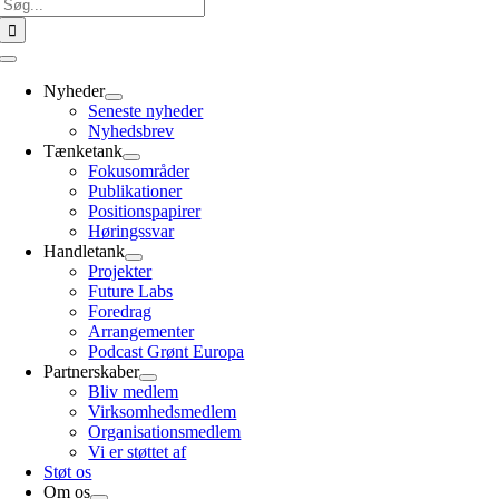
Søg
efter:
Toggle
Navigation
Nyheder
Seneste nyheder
Nyhedsbrev
Tænketank
Fokusområder
Publikationer
Positionspapirer
Høringssvar
Handletank
Projekter
Future Labs
Foredrag
Arrangementer
Podcast Grønt Europa
Partnerskaber
Bliv medlem
Virksomhedsmedlem
Organisationsmedlem
Vi er støttet af
Støt os
Om os