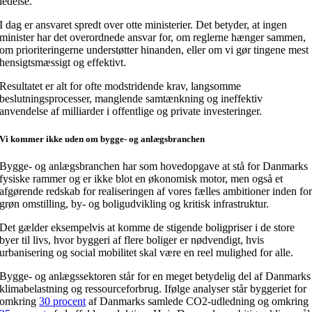
ledelse.
I dag er ansvaret spredt over otte ministerier. Det betyder, at ingen
minister har det overordnede ansvar for, om reglerne hænger sammen,
om prioriteringerne understøtter hinanden, eller om vi gør tingene mest
hensigtsmæssigt og effektivt.
Resultatet er alt for ofte modstridende krav, langsomme
beslutningsprocesser, manglende samtænkning og ineffektiv
anvendelse af milliarder i offentlige og private investeringer.
Vi kommer ikke uden om bygge- og anlægsbranchen
Bygge- og anlægsbranchen har som hovedopgave at stå for Danmarks
fysiske rammer og er ikke blot en økonomisk motor, men også et
afgørende redskab for realiseringen af vores fælles ambitioner inden fo
grøn omstilling, by- og boligudvikling og kritisk infrastruktur.
Det gælder eksempelvis at komme de stigende boligpriser i de store
byer til livs, hvor byggeri af flere boliger er nødvendigt, hvis
urbanisering og social mobilitet skal være en reel mulighed for alle.
Bygge- og anlægssektoren står for en meget betydelig del af Danmarks
klimabelastning og ressourceforbrug. Ifølge analyser står byggeriet for
omkring
30 procent
af Danmarks samlede CO2-udledning og omkring