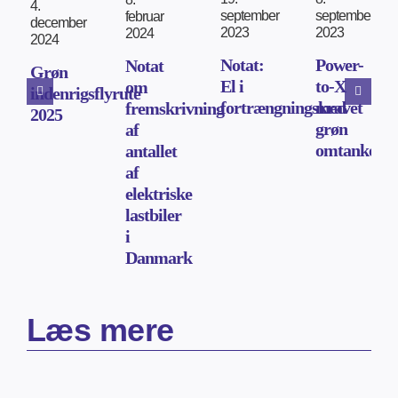
4.
september
september
februar
december
2023
2023
2024
2024
Power-
Notat:
Notat
Grøn
to-X
El i
om
indenrigsflyrute
med
fortrængningskravet
fremskrivning
2025
grøn
af
omtanke
antallet
af
elektriske
lastbiler
i
Danmark
Læs mere