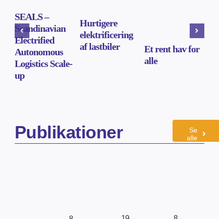
SEALS –
Hurtigere
Scandinavian
elektrificering
Electrified
af lastbiler
Et rent hav for
Autonomous
alle
Logistics Scale-
up
Publikationer
Se
alle
8.
19.
8.