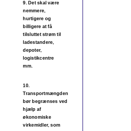
9. Det skal være
nemmere,
hurtigere og
billigere at få
tilsluttet strøm til
9
ladestandere,
depoter,
logistikcentre
mm.
10.
Transportmængden
bør begrænses ved
hjælp af
10
økonomiske
virkemidler, som