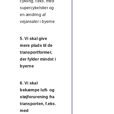
cykling, f.eks. med
4
supercykelstier og
en ændring af
vejarealer i byerne
5. Vi skal give
mere plads til de
transportformer,
5
der fylder mindst i
byerne
6. Vi skal
bekæmpe luft- og
støjforurening fra
transporten
, f.eks.
6
med