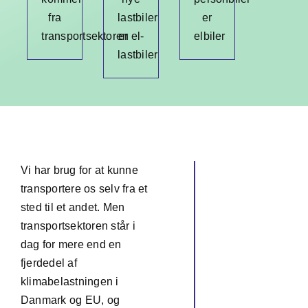
fra
lastbiler
er
transportsektoren
er el-
elbiler
Om os
lastbiler
Søg
efter:
Vi har brug for at kunne
transportere os selv fra et
sted til et andet. Men
transportsektoren står i
dag for mere end en
fjerdedel af
klimabelastningen i
Danmark og EU, og