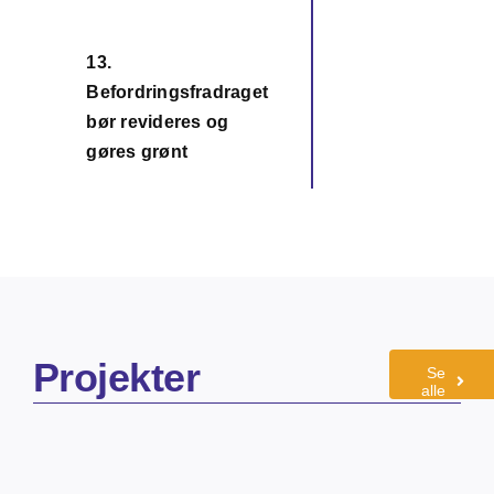
13.
Befordringsfradraget
13
bør revideres og
gøres grønt
Projekter
Se
alle