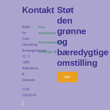
Kontakt
Støt
den
Rådet
Find
grønne
for
medarbejder
og
Grøn
Persondatapolitik
Omstilling
bæredygtige
Kompagnistræde
info@rgo.dk
22, 3
omstilling
1208
København
K
Støt
Danmark
CVR:
15428376