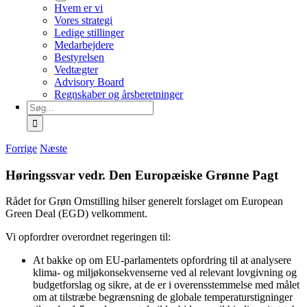
Hvem er vi
Vores strategi
Ledige stillinger
Medarbejdere
Bestyrelsen
Vedtægter
Advisory Board
Regnskaber og årsberetninger
Søg
efter:
Forrige
Næste
Høringssvar vedr. Den Europæiske Grønne Pagt
Rådet for Grøn Omstilling hilser generelt forslaget om European
Green Deal (EGD) velkomment.
Vi opfordrer overordnet regeringen til:
At bakke op om EU-parlamentets opfordring til at analysere
klima- og miljøkonsekvenserne ved al relevant lovgivning og
budgetforslag og sikre, at de er i overensstemmelse med målet
om at tilstræbe begrænsning de globale temperaturstigninger