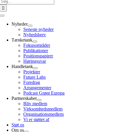
Søg
efter:
Toggle
Navigation
Nyheder
Seneste nyheder
Nyhedsbrev
Tænketank
Fokusområder
Publikationer
Positionspapirer
Høringssvar
Handletank
Projekter
Future Labs
Foredrag
Arrangementer
Podcast Grønt Europa
Partnerskaber
Bliv medlem
Virksomhedsmedlem
Organisationsmedlem
Vi er støttet af
Støt os
Om os