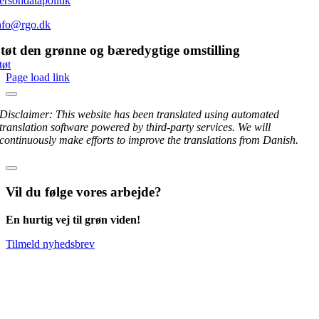
ersondatapolitik
nfo@rgo.dk
tøt den grønne og bæredygtige omstilling
tøt
Page load link
Disclaimer: This website has been translated using automated
translation software powered by third-party services. We will
continuously make efforts to improve the translations from Danish.
Vil du følge vores arbejde?
En hurtig vej til grøn viden!
Tilmeld nyhedsbrev
Go
to
Top