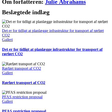
Facebook
X
Reddit
LinkedIn
WhatsApp
Telegram
Tumblr
Pinterest
Vk
Xing
E-
Om forfatteren:
Julie Abrahams
mail
Beslægtede indlæg
Det er for tidligt at planlægge infrastruktur for transport af rørført
CO2
Galleri
Det er for tidligt at planlægge infrastruktur for transport af
rørført CO2
Rørført transport af CO2
Galleri
Rørført transport af CO2
PFAS restriction proposal
Galleri
PFAS restriction proposal