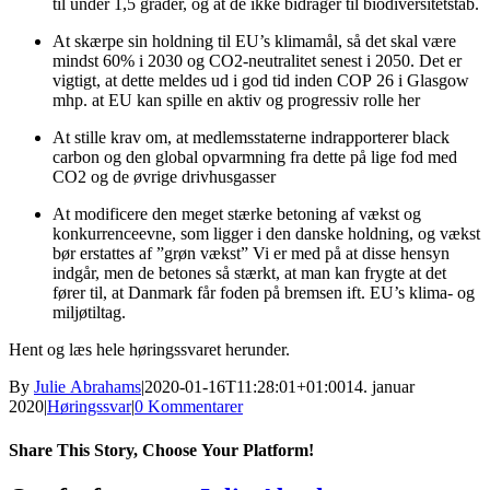
til under 1,5 grader, og at de ikke bidrager til biodiversitetstab.
At skærpe sin holdning til EU’s klimamål, så det skal være
mindst 60% i 2030 og CO2-neutralitet senest i 2050. Det er
vigtigt, at dette meldes ud i god tid inden COP 26 i Glasgow
mhp. at EU kan spille en aktiv og progressiv rolle her
At stille krav om, at medlemsstaterne indrapporterer black
carbon og den global opvarmning fra dette på lige fod med
CO2 og de øvrige drivhusgasser
At modificere den meget stærke betoning af vækst og
konkurrenceevne, som ligger i den danske holdning, og vækst
bør erstattes af ”grøn vækst” Vi er med på at disse hensyn
indgår, men de betones så stærkt, at man kan frygte at det
fører til, at Danmark får foden på bremsen ift. EU’s klima- og
miljøtiltag.
Hent og læs hele høringssvaret herunder.
By
Julie Abrahams
|
2020-01-16T11:28:01+01:00
14. januar
2020
|
Høringssvar
|
0 Kommentarer
Share This Story, Choose Your Platform!