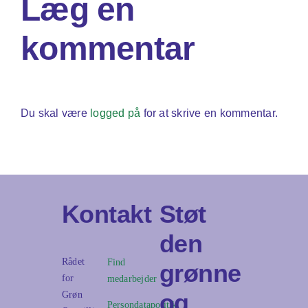
Læg en
f
lagringstekn
ørført
kommentar
O2
Du skal være
logged på
for at skrive en kommentar.
Kontakt
Støt
den
Rådet
Find
grønne
for
medarbejder
og
Grøn
Persondatapolitik