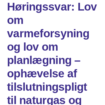
Høringssvar: Lov
om
Om os
varmeforsyning
Søg
efter:
og lov om
planlægning –
ophævelse af
tilslutningspligt
til naturgas og