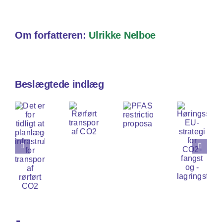
Om forfatteren:
Ulrikke Nelboe
Beslægtede indlæg
et
r
Høringssvar
or
Rørført
EU-
PFAS
idligt
transport
strategi
restriction
t
af
for
proposal
lanlægge
CO2
CO2-
nfrastruktur
fangst
or
og
ransport
-