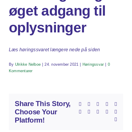
øget adgang til
oplysninger
Læs høringssvaret længere nede på siden
By
Ulrikke Nelboe
|
24. november 2021
|
Høringssvar
|
0
Kommentarer
Share This Story,
Facebook
X
Reddit
LinkedIn
Whats
Choose Your
Telegram
Tumblr
Pinterest
Vk
Xing
Platform!
E-
mail