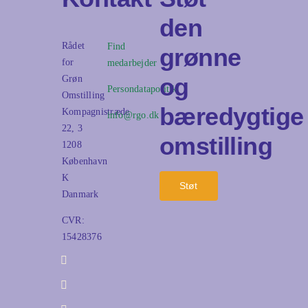
den
Rådet
Find
grønne
for
medarbejder
og
Grøn
Persondatapolitik
Omstilling
bæredygtige
Kompagnistræde
info@rgo.dk
22, 3
omstilling
1208
København
K
Støt
Danmark
CVR:
15428376