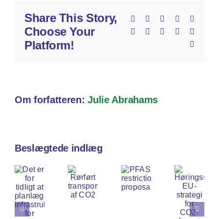
Share This Story,
Facebook
X
Reddit
LinkedIn
Whats
Choose Your
Telegram
Tumblr
Pinterest
Vk
Xing
Platform!
E-
mail
Om forfatteren:
Julie Abrahams
Beslægtede indlæg
et
r
Høringssvar
or
Rørført
EU-
PFAS
idligt
transport
strategi
restriction
t
af
for