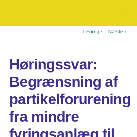
Skip
to
Toggle
content
Navigati
Forrige
Næste
Nyheder
Høringssvar:
Tænketank
Begrænsning af
Handletank
partikelforurening
Partnerskaber
fra mindre
fyringsanlæg til
Støt os