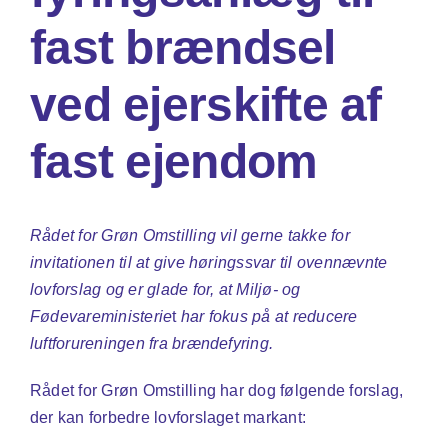
fast brændsel
Om os
ved ejerskifte af
Søg
fast ejendom
efter:
Rådet for Grøn Omstilling vil gerne takke for
invitationen til at give høringssvar til ovennævnte
lovforslag og er glade for, at Miljø- og
Fødevareministerie
t
har fokus på at reducere
luftforureningen fra brændefyring.
Rådet for Grøn Omstilling har dog følgende forslag,
der kan forbedre lovforslaget markant: