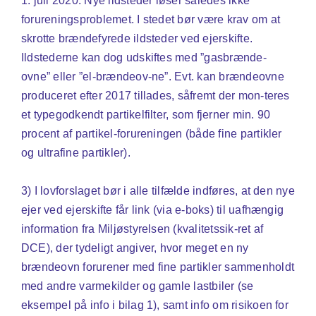
1. juli 2020. Nye ildsteder løser således ikke
forureningsproblemet. I stedet bør være krav om at
skrotte brændefyrede ildsteder ved ejerskifte.
Ildstederne kan dog udskiftes med ”gasbrænde-
ovne” eller ”el-brændeov-ne”. Evt. kan brændeovne
produceret efter 2017 tillades, såfremt der mon-teres
et typegodkendt partikelfilter, som fjerner min. 90
procent af partikel-forureningen (både fine partikler
og ultrafine partikler).
3) I lovforslaget bør i alle tilfælde indføres, at den nye
ejer ved ejerskifte får link (via e-boks) til uafhængig
information fra Miljøstyrelsen (kvalitetssik-ret af
DCE), der tydeligt angiver, hvor meget en ny
brændeovn forurener med fine partikler sammenholdt
med andre varmekilder og gamle lastbiler (se
eksempel på info i bilag 1), samt info om risikoen for