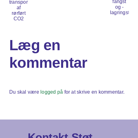
proposal
lanlægge
CO2
CO2-
nfrastruktur
fangst
or
og
ransport
-
Læg en
f
lagringstekn
ørført
kommentar
O2
Du skal være
logged på
for at skrive en kommentar.
Kontakt
Støt