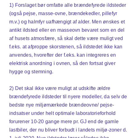
1) Forslaget bør omfatte alle brændefyrede ildsteder
(også pejse, masse-ovne, brændekedler, pillefyr
m.v.) og halmfyr uafhængigt af alder. Men ønskes et
antikt ildsted eller en masseovn bevaret som en del
af husets atmosfære, så skal dette være muligt ved
f.eks. at afproppe skorstenen, så ildstedet ikke kan
anvendes, hvorefter der f.eks. kan integreres en
elektrisk anordning i ovnen, så den fortsat giver
hygge og stemning.
2) Det skal ikke være muligt at udskifte ældre
brændefyrede ildsteder til nyere modeller, da selv de
bedste nye miljømærkede brændeovne/ pejse-
indsatser under helt optimale laboratorieforhold
forurener 10-20 gange mere pr. GJ end de gamle
lastbiler, der nu bliver forbudt i landets miljø-zoner d.