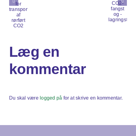
t
af
for
proposal
lanlægge
CO2
CO2-
nfrastruktur
fangst
or
og
ransport
-
Læg en
f
lagringstekn
ørført
kommentar
O2
Du skal være
logged på
for at skrive en kommentar.