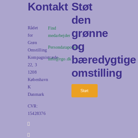
Kontakt
Støt
den
Rådet
Find
grønne
for
medarbejder
og
Grøn
Persondatapolitik
Omstilling
bæredygtige
Kompagnistræde
info@rgo.dk
22, 3
omstilling
1208
København
K
Støt
Danmark
CVR:
15428376