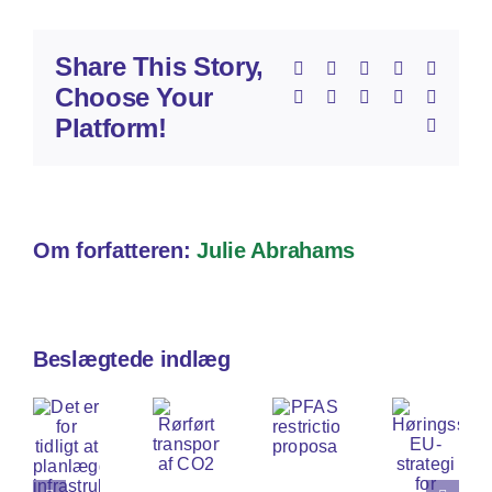
Share This Story,
Facebook
X
Reddit
LinkedIn
Whats
Choose Your
Telegram
Tumblr
Pinterest
Vk
Xing
Platform!
E-
mail
Om forfatteren:
Julie Abrahams
Beslægtede indlæg
et
r
Høringssvar
or
Rørført
EU-
PFAS
idligt
transport
strategi
restriction