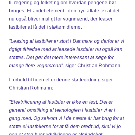
til regering og folketing om hvordan pengene bør
bruges. Et andet element i den nye aftale, er at det
nu også bliver muligt for vognmænd, der leaser
lastbiler at få del i støttemidlerne.
”Leasing af lastbiler er stort i Danmark og derfor er vi
rigtigt tilfredse med at leasede lastbiler nu også kan
støttes. Det gør det mere interessant at søge for
mange flere vognmænd”,
siger Christian Rohmann.
I forhold til tiden efter denne støtteordning siger
Christian Rohmann:
”Elektrificering af lastbiler er ikke en test. Det er
generel omstilling af teknologien i lastbiler vi er i
gang med. Og selvom vi i de næste år har brug for at
støtte el-lastbilerne for at få dem bredt ud, skal vi jo
hen et sted hvor udviklingen er almindeligt