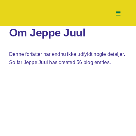
Skip
to
Toggle
content
Navigati
Om
Jeppe Juul
Nyheder
Denne forfatter har endnu ikke udfyldt nogle detaljer.
Tænketank
So far Jeppe Juul has created 56 blog entries.
Handletank
Partnerskaber
Støt os