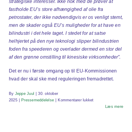
strategiske interesser. Ikke nok med de prøver at
fastholde EU’s store afhængighed af olie fra
petrostater, der ikke nødvendigvis er os venligt stemt,
men de skader også EU’s muligheder for at have en
bilindustri i det hele taget. I stedet for at satse
helhjertet på den nye teknologi slipper bilindustrien
foden fra speederen og overlader dermed en stor del
af den grønne omstilling til kinesiske virksomheder”.
Det er nu i første omgang op til EU-Kommissionen
hvad der skal ske med reguleringen fremadrettet.
By
Jeppe Juul
|
30. oktober
til
2025
|
Pressemeddelelse
|
Kommentarer lukket
EU’s
Læs mere
lastbilproducenter
svigter
EU