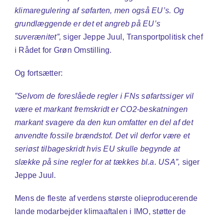
klimaregulering af søfarten, men også EU’s. Og
grundlæggende er det et angreb på EU’s
suverænitet”,
siger Jeppe Juul, Transportpolitisk chef
i Rådet for Grøn Omstilling.
Og fortsætter:
”Selvom de foreslåede regler i FNs søfartssiger vil
være et markant fremskridt er CO2-beskatningen
markant svagere da den kun omfatter en del af det
anvendte fossile brændstof. Det vil derfor være et
seriøst tilbageskridt hvis EU skulle begynde at
slække på sine regler for at tækkes bl.a. USA”,
siger
Jeppe Juul.
Mens de fleste af verdens største olieproducerende
lande modarbejder klimaaftalen i IMO, støtter de