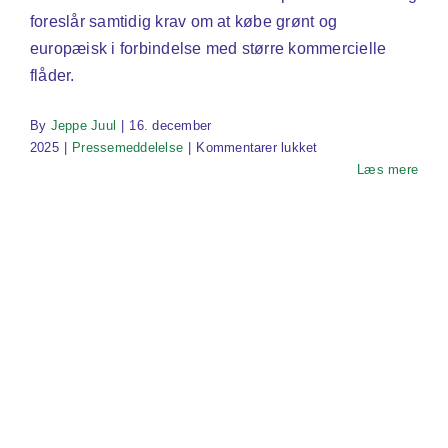
foreslår samtidig krav om at købe grønt og
europæisk i forbindelse med større kommercielle
flåder.
By
Jeppe Juul
|
16. december
til
2025
|
Pressemeddelelse
|
Kommentarer lukket
EU
Læs mere
svækker
klimaregulering
efter
pres
fra
EU’s
bilindustri