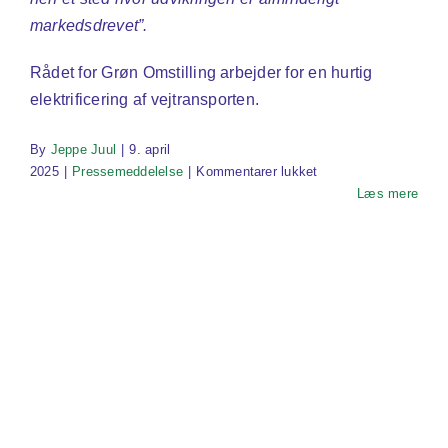
markedsdrevet”.
Rådet for Grøn Omstilling arbejder for en hurtig
elektrificering af vejtransporten.
By
Jeppe Juul
|
9. april
til
2025
|
Pressemeddelelse
|
Kommentarer lukket
Glæde
Læs mere
over
stor
pulje
til
ellastbiler