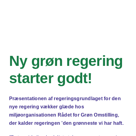
Om os
DA
EN
Søg
efter:
Ny grøn regering
starter godt!
Præsentationen af regeringsgrundlaget for den
nye regering vækker glæde hos
miljøorganisationen Rådet for Grøn Omstilling,
der kalder regeringen ’den grønneste vi har haft.