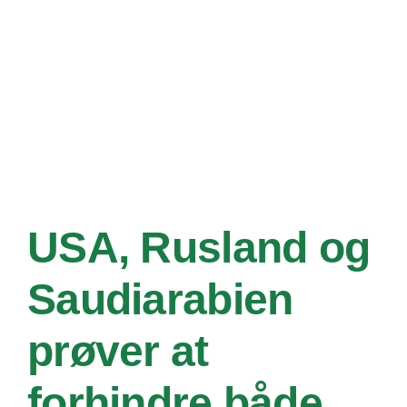
og
klimaet
USA, Rusland og
Saudiarabien
prøver at
forhindre både