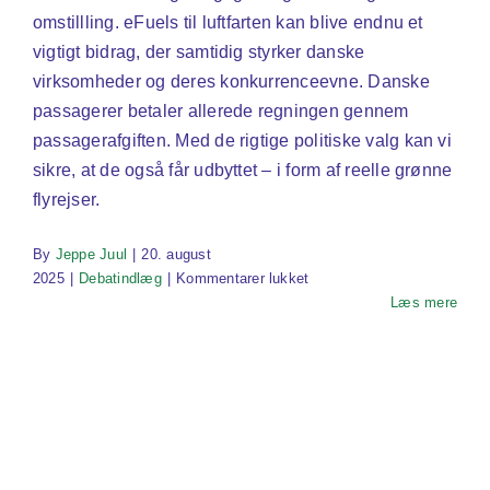
omstillling. eFuels til luftfarten kan blive endnu et
vigtigt bidrag, der samtidig styrker danske
virksomheder og deres konkurrenceevne. Danske
passagerer betaler allerede regningen gennem
passagerafgiften. Med de rigtige politiske valg kan vi
sikre, at de også får udbyttet – i form af reelle grønne
flyrejser.
By
Jeppe Juul
|
20. august
til
2025
|
Debatindlæg
|
Kommentarer lukket
Danmark
Læs mere
bør
tage
førertrøjen
på
for
E-
fuels