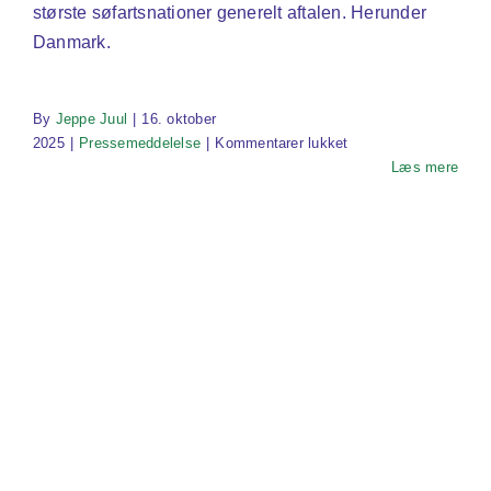
største søfartsnationer generelt aftalen. Herunder
Danmark.
By
Jeppe Juul
|
16. oktober
til
2025
|
Pressemeddelelse
|
Kommentarer lukket
USA,
Læs mere
Rusland
og
Saudiarabien
prøver
at
forhindre
både
EU’s
og
FNs
klimaregulering
af
skibe