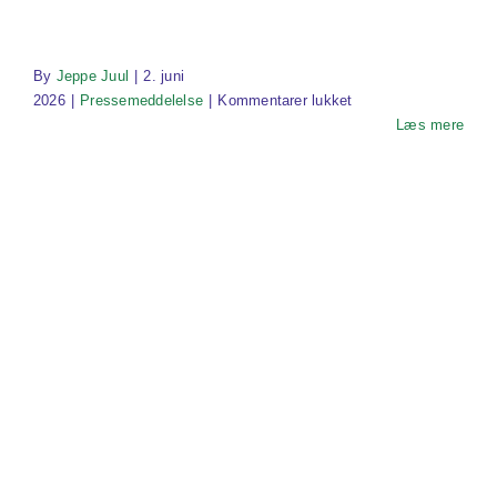
By
Jeppe Juul
|
2. juni
til
2026
|
Pressemeddelelse
|
Kommentarer lukket
Ny
Læs mere
grøn
regering
starter
godt!