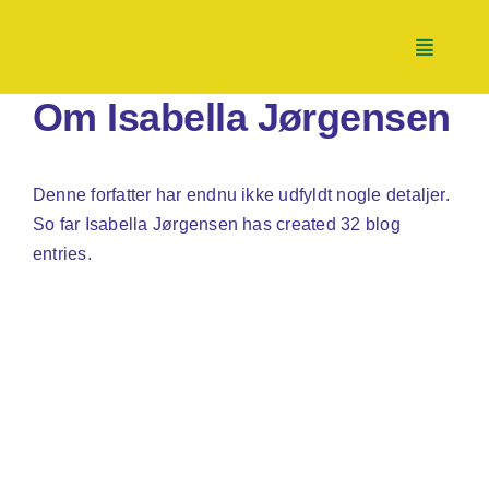
Skip
to
Toggle
content
Navigati
Om
Isabella Jørgensen
Nyheder
Denne forfatter har endnu ikke udfyldt nogle detaljer.
Tænketank
So far Isabella Jørgensen has created 32 blog
entries.
Handletank
Partnerskaber
Støt os