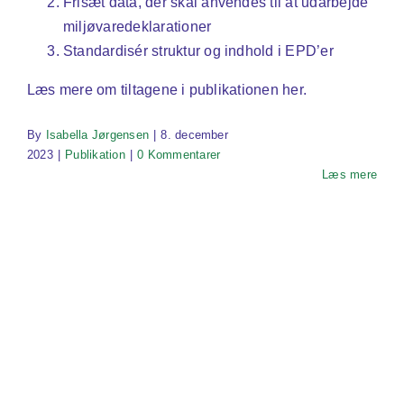
Frisæt data, der skal anvendes til at udarbejde
miljøvaredeklarationer
Standardisér struktur og indhold i EPD’er
Læs mere om tiltagene i publikationen her.
By
Isabella Jørgensen
|
8. december
2023
|
Publikation
|
0 Kommentarer
Læs mere