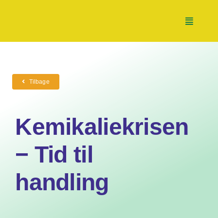
Skip
to
Toggle
content
Navigati
Nyheder
Tilbage
Tænketank
Kemikaliekrisen
Handletank
− Tid til
handling
Partnerskaber
Støt os