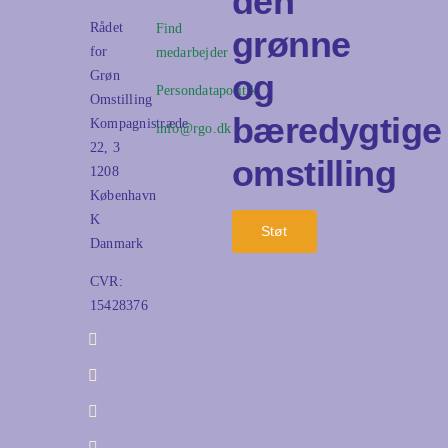
den
Rådet
Find
grønne
for
medarbejder
og
Grøn
Persondatapolitik
Omstilling
bæredygtige
Kompagnistræde
info@rgo.dk
22, 3
omstilling
1208
København
K
Støt
Danmark
CVR:
15428376