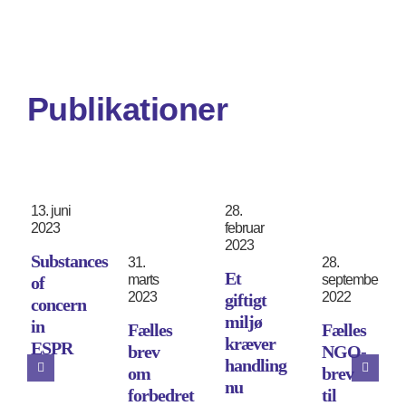
Publikationer
13. juni
28.
2023
februar
2023
Substances
31.
28.
Et
marts
september
of
2023
2022
giftigt
concern
miljø
in
Fælles
Fælles
kræver
ESPR
brev
NGO-
handling
om
brev
nu
forbedret
til