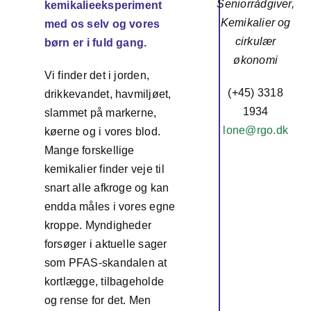
Seniorrådgiver,
kemikalieeksperiment
Kemikalier og
med os selv og vores
cirkulær
børn er i fuld gang.
økonomi
Vi finder det i jorden,
(+45) 3318
drikkevandet, havmiljøet,
1934
slammet på markerne,
lone@rgo.dk
køerne og i vores blod.
Mange forskellige
kemikalier finder veje til
snart alle afkroge og kan
endda måles i vores egne
kroppe. Myndigheder
forsøger i aktuelle sager
som PFAS-skandalen at
kortlægge, tilbageholde
og rense for det. Men